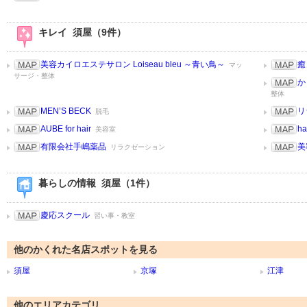
キレイ 須屋（9件）
美容カイロエステサロン Loiseau bleu ～青い鳥～
癒
マッ
サージ・整体
か
整体
MEN’S BECK
リ
脱毛
AUBE for hair
ha
美容室
有限会社手嶋薬品
美
リラクゼーション
暮らしの情報 須屋（1件）
慶応スクール
習い事・教室
他のかくれた名店スポットを見る
須屋
京塚
江津
他のエリアカテゴリ