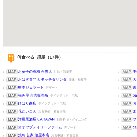
何食べる 須屋（17件）
お菓子の香梅 合志店
中
甘味・和菓子
おはぎ専門店 モッチダリンダ
大
甘味・和菓子
熊本ジェラート
古
デザート
福み屋 合志販売所
ba
テイクアウト・宅配
ひばり商店
お
テイクアウト・宅配
花だいこん
ま
お食事処・和食全般
洋風居酒屋 CARAVAN
ブ
創作料理・ダイニング
オオヤブデイリーファーム
ca
デザート
焼鳥 玄家 須屋本店
お食事処・和食全般