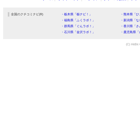
全国のクチコミナビ(R)
・栃木県「栃ナビ！」
・熊本県「ひ
・福島県「ふくラボ！」
・新潟県「な
・群馬県「ぐんラボ！」
・香川県「さ
・石川県「金沢ラボ！」
・鹿児島県「
(C) HitBit