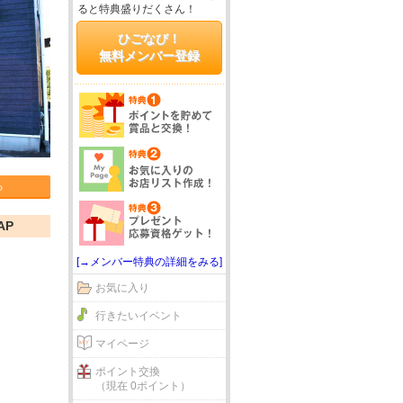
ると特典盛りだくさん！
ひごなび！
無料メンバー登録
る
AP
[→メンバー特典の詳細をみる]
お気に入り
行きたいイベント
マイページ
ポイント交換
（現在 0ポイント）