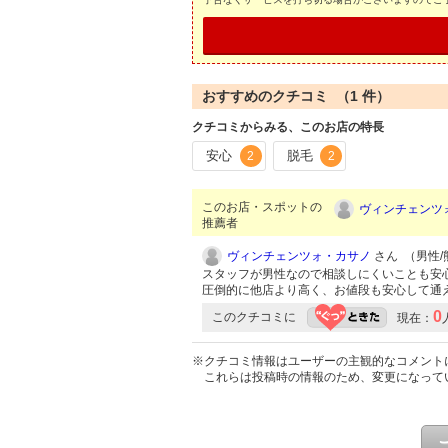
おすすめのクチコミ （
1
件）
クチコミからみる、このお店の特長
安心
脱毛
2
2
このお店・スポットの
ヴィンチェンツ
推薦者
ヴィンチェンツォ・カサノ
さん （男性/熊
スタッフが男性なので相談しにくいことも安
圧倒的に他店より高く、お値段も安心して通え
0
このクチコミに
現在：
※クチコミ情報はユーザーの主観的なコメント
これらは投稿時の情報のため、変更になって