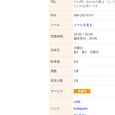
TEL
※お問い合わせの際は「ひご
だければ幸いです。
FAX
096-242-5747
メール
メールを送る
10:00～20:00
営業時間
最終受付：20:00
月曜日
店休日
第1・第3 日曜日
駐車場
6台
席数
1席
収容人数
1名
サービス
LINE
リンク
Instagram