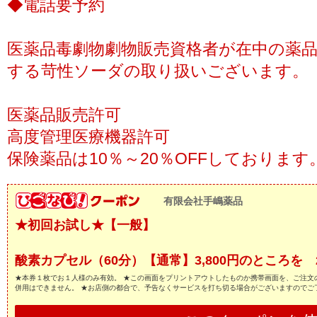
◆電話要予約
医薬品毒劇物劇物販売資格者が在中の薬
する苛性ソーダの取り扱いございます。
医薬品販売許可
高度管理医療機器許可
保険薬品は10％～20％OFFしております
有限会社手嶋薬品
★初回お試し★【一般】
酸素カプセル（60分）【通常】3,800円のところを 2
★本券１枚でお１人様のみ有効。 ★この画面をプリントアウトしたものか携帯画面を、ご注文
併用はできません。 ★お店側の都合で、予告なくサービスを打ち切る場合がございますのでご