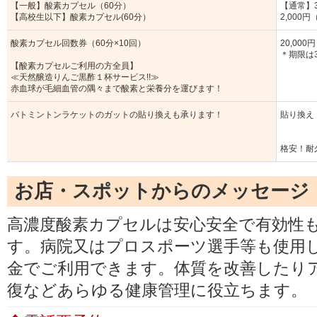
【一般】酸素カプセル（60分）
【通常】3
【高校生以下】酸素カプセル(60分）
2,000
酸素カプセル回数券（60分×10回）
20,00
＊期限は
【酸素カプセルご利用の方全員】
≪天然醸造りんご黒酢１杯サービス!!≫
赤血球が毛細血管の隅々まで酸素と栄養分を運びます！
バトミントンラケットのガットの貼り換えも承ります！
貼り換え
格安！耐久
お店・スポットからのメッセージ
高濃度酸素カプセルは安心安全で有効性
す。病院又はプロスポーツ選手等も使用
金でご利用できます。体質を改善したり
復などあらゆる健康管理に役立ちます。