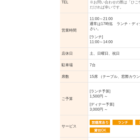
TEL
※お問い合わせの際は「ひご
だければ幸いです。
11:00～21:00
通常は17時迄 ランチ・デ
さい。
営業時間
[ランチ]
11:00～14:00
店休日
土、日曜日、祝日
駐車場
7台
席数
15席 （テーブル、窓際カウ
[ランチ予算]
1,500円 ～
ご予算
[ディナー予算]
3,000円 ～
サービス