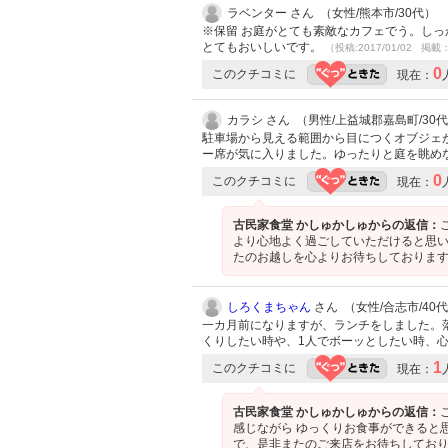
ラベンター さん （女性/熊本市/30代）
※保留 お庭がとても素敵なカフェでう。し
とてもおいしいです。
（投稿:2017/01/02 掲載：
0
このクチコミに
現在：
カラシ さん （男性/上益城郡嘉島町/30
駐車場から見える範囲から目につくオブジェ
ー席が気に入りました。ゆったりと庭を眺め
0
このクチコミに
現在：
古民家食堂 かしゅかしゅからの返信：
より心地よく過ごしていただけると思い
たのお越しを心よりお待ちしております‼
しろくまちゃん
さん （女性/合志市/40代/
一カ月前になりますが、ランチをしました。
くりしたい時や、1人でボーッとしたい時、
1
このクチコミに
現在：
古民家食堂 かしゅかしゅからの返信：
感じながら ゆっくりお食事ができると
で、是非またのご来店をお待ちしてお