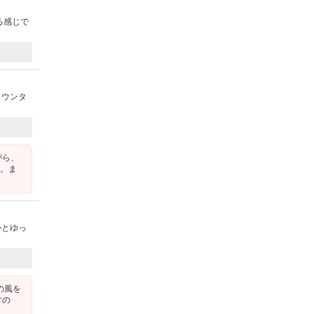
る感じで
カウンタ
がら、
す。ま
かとゆっ
の風を
すの