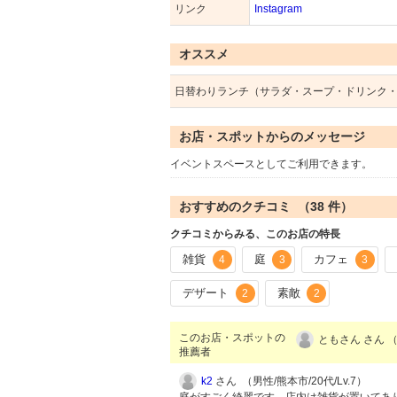
リンク
Instagram
オススメ
日替わりランチ（サラダ・スープ・ドリンク
お店・スポットからのメッセージ
イベントスペースとしてご利用できます。
おすすめのクチコミ （
38
件）
クチコミからみる、このお店の特長
雑貨
庭
カフェ
4
3
3
デザート
素敵
2
2
このお店・スポットの
ともさん さん （
推薦者
k2
さん （男性/熊本市/20代/Lv.7）