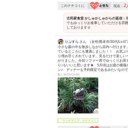
2
このクチコミに
現在：
古民家食堂 かしゅかしゅからの返信：
でもゆっくりお食事していただける雰囲
しております☺︎
りぷすら
さん （女性/熊本市/30代/Lv.47
小さな森の中を散歩しながら店内へ行けます
ているところにも遭遇しました！！ お尻ぷ
り埋め尽くされています。見るだけで楽しい
がりました。今回ソファー席でゆっくりお茶
り♪もいいと思います★ 5月頃はお庭の薔
ン♪ ディナーも予約限定であるみたいなの
載：2015/12/29）
「ランチマニア」のクチコミ