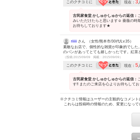
3
このクチコミに
現在：
古民家食堂 かしゅかしゅからの返信：
みいただけたらと思います☺︎ 薔薇の時
お待ちしております★
riiiii
さん （女性/熊本市/30代/Lv.35）
素敵なお店で、個性的な雑貨が印象的でした
のパンがあってとても嬉しかったです。紅茶
（投稿:2015/09/09 掲載：2015/09/09）
5
このクチコミに
現在：
古民家食堂 かしゅかしゅからの返信：
す‼︎ またのご来店を心よりお待ちして
※クチコミ情報はユーザーの主観的なコメント
これらは投稿時の情報のため、変更になって