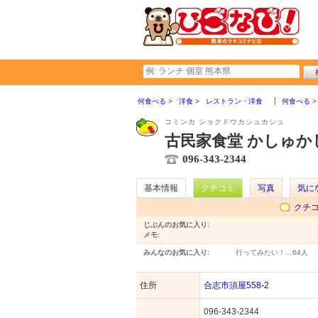
何食べる
洋食
レストラン・洋食
何食べる
コミンカ ショクドウカシュカシュ
古民家食堂 かしゅか
096-343-2344
基本情報
クチコミ
写真
気に
クチ
じぶんのお気に入り:
メモ:
みんなのお気に入り:
行ってみたい！…
64人
住所
合志市須屋558-2
096-343-2344