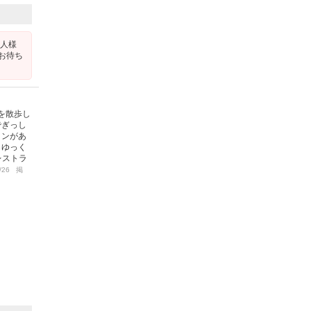
一人様
お待ち
を散歩し
でぎっし
ョンがあ
らゆっく
レストラ
/26 掲