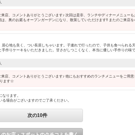
人
ご来店、コメントありがとうございます♪ 次回は是非、ランチやディナーメニューも
期は、奥のお庭もオープンガーデンになり、散策していただけます‼︎ またのご来店を
。居心地も良く、つい長居しちゃいます。子連れで行ったので、子供も食べられる
と手作りケーキをいただきました。甘さがしつこくなく、本当に優しい手作りの味
人
ご来店、コメントありがとうございます♪ 他にもおすすめのランチメニューをご用意
おります☆
になります。
いる場合がございますのでご了承ください。
次の10件
このお店・スポットのクチコミを書く