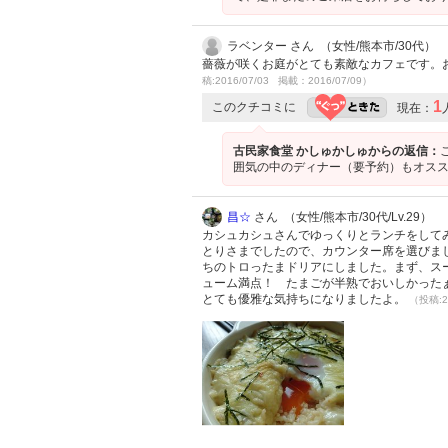
ラベンター さん （女性/熊本市/30代）
薔薇が咲くお庭がとても素敵なカフェです。
稿:2016/07/03 掲載：2016/07/09）
1
このクチコミに
現在：
古民家食堂 かしゅかしゅからの返信：
囲気の中のディナー（要予約）もオススメ
昌☆
さん （女性/熊本市/30代/Lv.29）
カシュカシュさんでゆっくりとランチをしてみ
とりさまでしたので、カウンター席を選びま
ちのトロったまドリアにしました。まず、ス
ューム満点！ たまごが半熟でおいしかった
とても優雅な気持ちになりましたよ。
（投稿:2