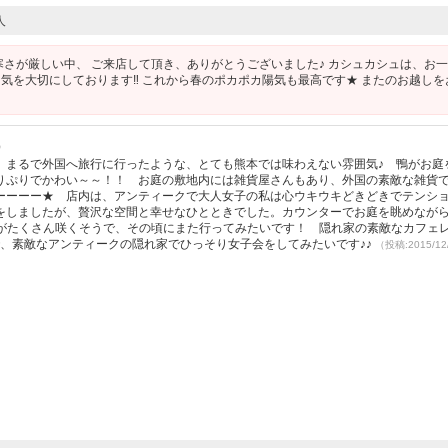
人
寒さが厳しい中、 ご来店して頂き、ありがとうございました♪ カシュカシュは、お
気を大切にしております‼︎ これから春のポカポカ陽気も最高です★ またのお越しを
）
。まるで外国へ旅行に行ったような、とても熊本では味わえない雰囲気♪ 鴨がお庭
りぷりでかわい～～！！ お庭の敷地内には雑貨屋さんもあり、外国の素敵な雑貨
ーーーー★ 店内は、アンティークで大人女子の私は心ウキウキどきどきでテンシ
をしましたが、贅沢な空間と幸せなひとときでした。カウンターでお庭を眺めなが
薇がたくさん咲くそうで、その頃にまた行ってみたいです！ 隠れ家の素敵なカフェ
で、素敵なアンティークの隠れ家でひっそり女子会をしてみたいです♪♪
（投稿:2015/12