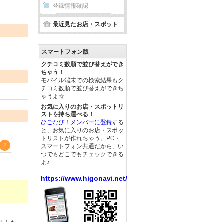
登録情報確認
最近見たお店・スポット
スマートフォン版
クチコミ数順で並び替えができ
ちゃう！
モバイル端末での検索結果もク
チコミ数順で並び替えができち
ゃうよ☆
お気に入りのお店・スポットリ
ストを持ち運べる！
ひごなび！メンバーに登録
する
と、お気に入りのお店・スポッ
トリストが作れちゃう。PC・
2
スマートフォン共通だから、い
つでもどこでもチェックできる
よ♪
https://www.higonavi.net/