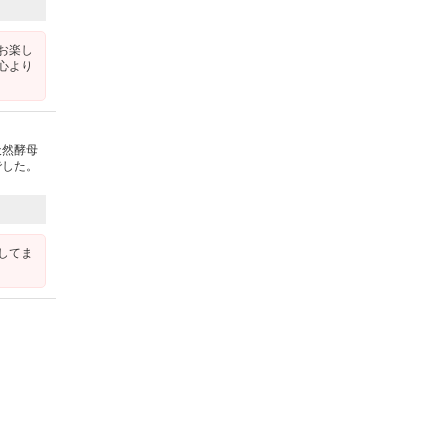
お楽し
心より
天然酵母
でした。
してま