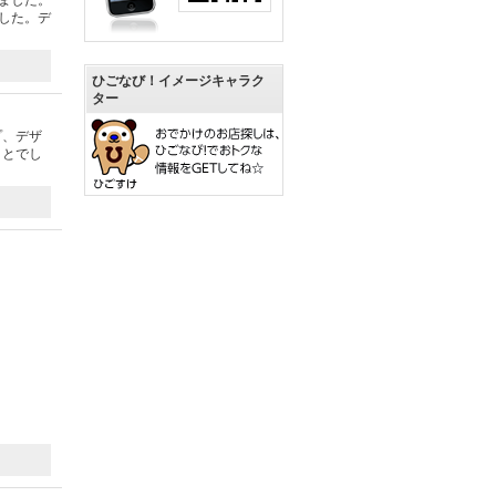
ました。
した。デ
ひごなび！イメージキャラク
ター
プ、デザ
ことでし