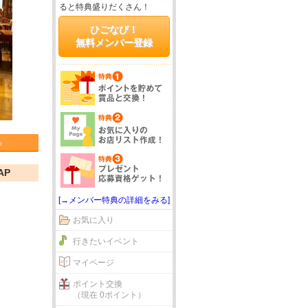
ると特典盛りだくさん！
ひごなび！
無料メンバー登録
る
AP
[→メンバー特典の詳細をみる]
お気に入り
行きたいイベント
マイページ
ポイント交換
（現在 0ポイント）