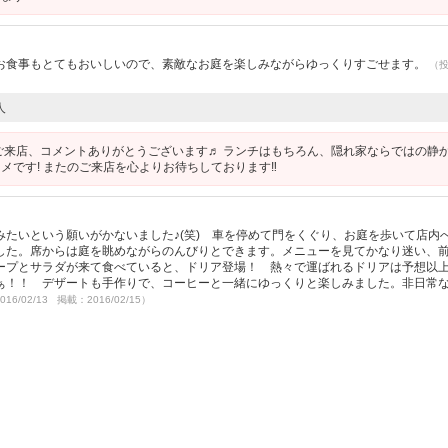
お食事もとてもおいしいので、素敵なお庭を楽しみながらゆっくりすごせます。
（
人
ご来店、コメントありがとうございます♬ ランチはもちろん、隠れ家ならではの静
です! またのご来店を心よりお待ちしております‼︎
たいという願いがかないました♪(笑) 車を停めて門をくぐり、お庭を歩いて店内
した。席からは庭を眺めながらのんびりとできます。メニューを見てかなり迷い、
ープとサラダが来て食べていると、ドリア登場！ 熱々で運ばれるドリアは予想以
ぁ！！ デザートも手作りで、コーヒーと一緒にゆっくりと楽しみました。非日常
016/02/13 掲載：2016/02/15）