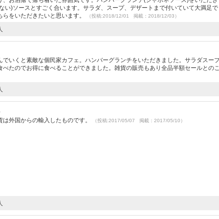
り、お洒落で落ち着いた雰囲気です。ハンバーグランチ(ジャポネソース)をいただき
はない)ソースとすごく合います。サラダ、スープ、デザートまで付いていて大満足で
ちらをいただきたいと思います。
（投稿:2018/12/01 掲載：2018/12/03）
人
）
んでいくと素敵な個民家カフェ。ハンバーグランチをいただきました。サラダスー
食べたのでお得に食べることができました。雑貨の販売もあり全品半額セールとの
人
）
貨は外国からの輸入したものです。
（投稿:2017/05/07 掲載：2017/05/10）
人