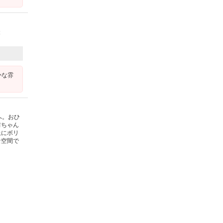
投
かな雰
へ。おひ
前ちゃん
上にボリ
な空間で