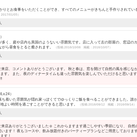
っかりとお食事をいただくことができ、すべてのメニューがきちんと手作りされてい
2017/01/05）
人
代）
が多く、庭や店内も異国のようないい雰囲気です。店に入って左の部屋の、窓辺の
ながら昼食をとると癒されます。
（投稿:2016/10/06 掲載：2016/10/07）
人
ご来店、コメントありがとうございます。 秋と春は、窓を開けて自然の風を感じな
ます。 また、夜のディナータイムも違った雰囲気を楽しんでいただけると思いま
︎
Lv.24）
落ち着いた雰囲気が隠れ家っぽくてでゆっくりご飯を食べることができました。誰
心地よい時間を過ごすことができると思います。
（投稿:2016/09/12 掲載：2016/09/14）
人
ご来店ありがとうございました☺︎ これからますます過ごしやすい季節になり、 自然
思います！ 夜もコースや、飲み放題付きのパーティープランなどご用意しておりま
ります！