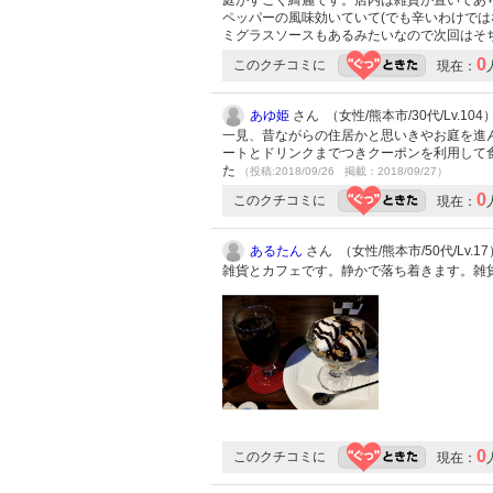
庭がすごく綺麗です。店内は雑貨が置いてあ
ペッパーの風味効いていて(でも辛いわけで
ミグラスソースもあるみたいなので次回はそ
0
このクチコミに
現在：
あゆ姫
さん （女性/熊本市/30代/Lv.104
一見、昔ながらの住居かと思いきやお庭を進
ートとドリンクまでつきクーポンを利用して
た
（投稿:2018/09/26 掲載：2018/09/27）
0
このクチコミに
現在：
あるたん
さん （女性/熊本市/50代/Lv.17
雑貨とカフェです。静かで落ち着きます。雑
0
このクチコミに
現在：