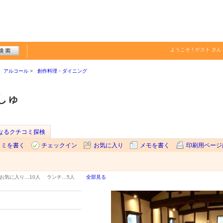
ようこそ！
ゲスト
さん
アルコール
創作料理・ダイニング
しゅ
なるクチコミ探検
コミを書く
チェックイン
お気に入り
メモを書く
印刷用ページ
お気に入り…
10人
ランチ…
5人
全部見る