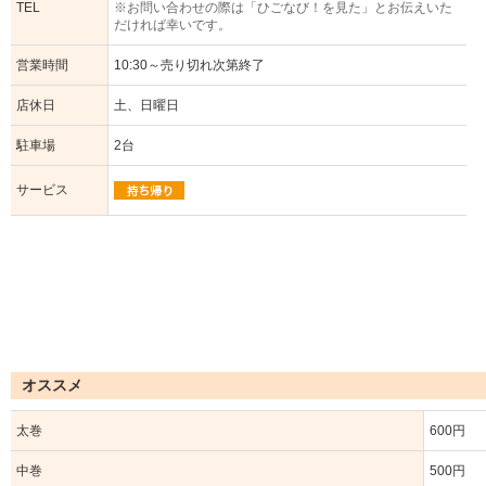
TEL
※お問い合わせの際は「ひごなび！を見た」とお伝えいた
だければ幸いです。
営業時間
10:30～売り切れ次第終了
店休日
土、日曜日
駐車場
2台
サービス
オススメ
太巻
600円
中巻
500円