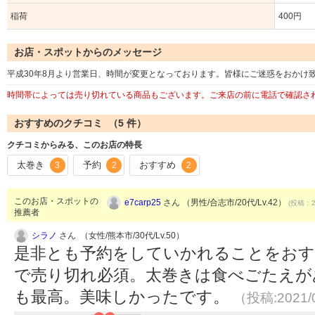
稲荷
400円
お店・スポットからのメッセージ
平成30年8月より営業日、時間が変更となっております。皆様にご迷惑をおかけ
時間帯によっては売り切れている商品もございます。ご来店の前に電話で確認さ
おすすめのクチコミ （
5
件）
クチコミからみる、このお店の特長
太巻き
予約
おすすめ
3
2
2
このお店・スポットの
e7carp25
さん （男性/合志市/20代/Lv.42）
(投稿：20
推薦者
シラノ
さん （女性/熊本市/30代/Lv.50）
是非とも予約をしていかれることをおす
で売り切れ必須。太巻きは食べごたえが
も最高。美味しかったです。
（投稿:2021/