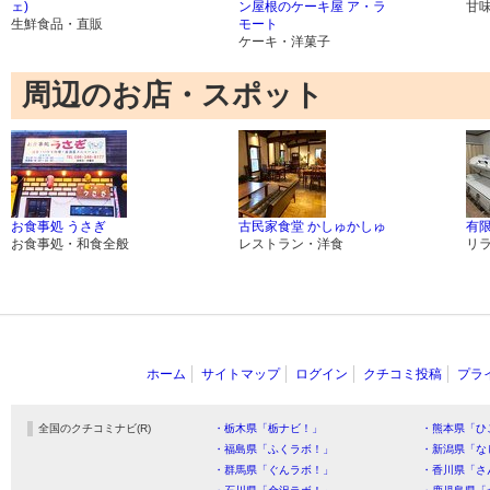
ェ)
ン屋根のケーキ屋 ア・ラ
甘
生鮮食品・直販
モート
ケーキ・洋菓子
周辺のお店・スポット
お食事処 うさぎ
古民家食堂 かしゅかしゅ
有
お食事処・和食全般
レストラン・洋食
リ
ホーム
サイトマップ
ログイン
クチコミ投稿
プラ
全国のクチコミナビ(R)
・栃木県「栃ナビ！」
・熊本県「ひ
・福島県「ふくラボ！」
・新潟県「な
・群馬県「ぐんラボ！」
・香川県「さ