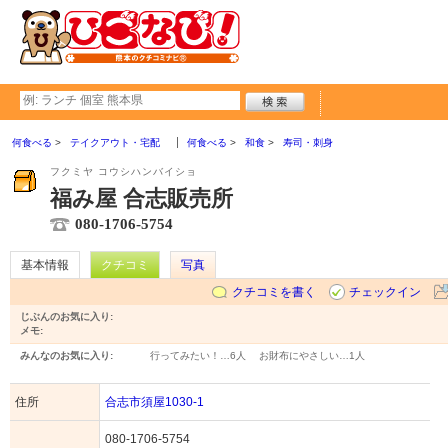
何食べる
テイクアウト・宅配
何食べる
和食
寿司・刺身
フクミヤ コウシハンバイショ
福み屋 合志販売所
080-1706-5754
基本情報
クチコミ
写真
クチコミを書く
チェックイン
じぶんのお気に入り:
メモ:
みんなのお気に入り:
行ってみたい！…
6人
お財布にやさしい…
1人
住所
合志市須屋1030-1
080-1706-5754