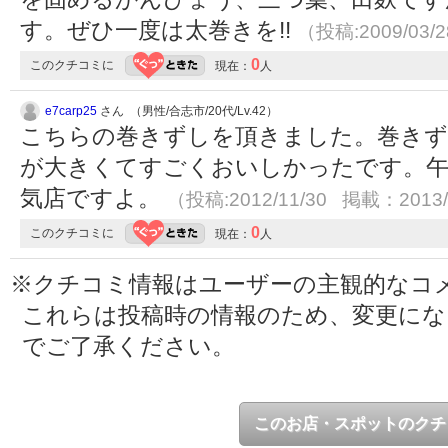
す。ぜひ一度は太巻きを!!
（投稿:2009/03/
0
このクチコミに
現在：
人
e7carp25
さん （男性/合志市/20代/Lv.42）
こちらの巻きずしを頂きました。巻きず
が大きくてすごくおいしかったです。午
気店ですよ。
（投稿:2012/11/30 掲載：2013/
0
このクチコミに
現在：
人
※クチコミ情報はユーザーの主観的なコ
これらは投稿時の情報のため、変更に
でご了承ください。
このお店・スポットのクチ