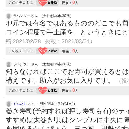
0
このクチコミに
現在：
人
ラベンター さん （女性/熊本市/30代）
地元では有名ではあるもののどこでも
コイン程度で手土産を、というときに
稿:2021/02/28 掲載：2021/03/01）
0
このクチコミに
現在：
人
ラベンター さん （女性/熊本市/30代）
知らなければここでお寿司が買えると
構えです。助六がお気に入りです。
（投稿
0
このクチコミに
現在：
人
てんいち
さん （男性/熊本市/30代/Lv.4）
巻き寿司(予約すれば押し寿司も有)の
すすめは太巻き!具はシンプルに中央に
を固めるかんぴょう、三つ葉、田麩です