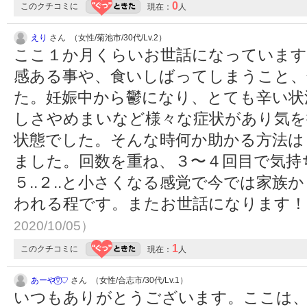
0
このクチコミに
現在：
人
えり
さん （女性/菊池市/30代/Lv.2）
ここ１か月くらいお世話になっています
感ある事や、食いしばってしまうこと、
た。妊娠中から鬱になり、とても辛い状
しさやめまいなど様々な症状があり気を
状態でした。そんな時何か助かる方法は
ました。回数を重ね、３〜４回目で気持ち
５..２..と小さくなる感覚で今では家
われる程です。またお世話になります
2020/10/05）
1
このクチコミに
現在：
人
あーや⍢⃝♡
さん （女性/合志市/30代/Lv.1）
いつもありがとうございます。ここは、