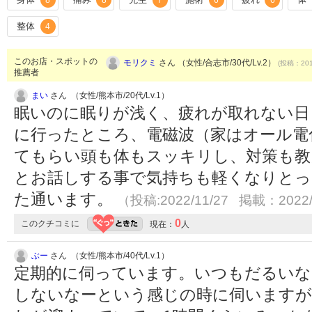
8
8
7
6
6
整体
4
このお店・スポットの
モリクミ
さん （女性/合志市/30代/Lv.2）
(投稿：201
推薦者
まい
さん （女性/熊本市/20代/Lv.1）
眠いのに眠りが浅く、疲れが取れない日
に行ったところ、電磁波（家はオール電
てもらい頭も体もスッキリし、対策も教
とお話しする事で気持ちも軽くなりとっ
た通います。
（投稿:2022/11/27 掲載：2022/
0
このクチコミに
現在：
人
ぶー
さん （女性/熊本市/40代/Lv.1）
定期的に伺っています。いつもだるいな
しないなーという感じの時に伺いますが