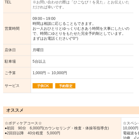
TEL
※お問い合わせの際は「ひごなび！を見た」とお伝えいた
だければ幸いです。
09:00～19:00
時間は相談に応じることもできます。
営業時間
お一人おひとりとゆっくりむきあう時間を大事にしたいの
で、時間にゆとりをもたせた完全予約制としています。
まずはお電話ください(^0^)
店休日
月曜日
駐車場
5台以上
ご予算
1,000円 ～ 10,000円
サービス
オススメ
☆ボディケアコース☆
☆スペシ
●初回 90分 6,000円(カウンセリング・検査・体操等指導含)
10,000円
●2回目以降 40分程度 5,000円
電磁波を
治療、心