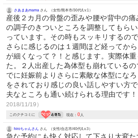
さあまあmama
さん （女性/熊本市/30代/Lv.1）
産後２カ月の骨盤の歪みや腰や背中の痛
の調子のきついところを調整してもらい
っています。その時もスッキリするので
さらに感じるのは１週間ほど経ってから
が細くなって？！と感じます。実際体重
た。２人出産した為体型も崩れているの
でに妊娠前よりさらに素敵な体型になろ
をされており感じの良い話しやすい方で
夫なところも通い続けられる理由です
2018/11/19）
0
このクチコミに
現在：
人
hiroちゃんさん
さん （女性/合志市/40代/Lv.3）
急な予約にも快く対応して下さり大変た