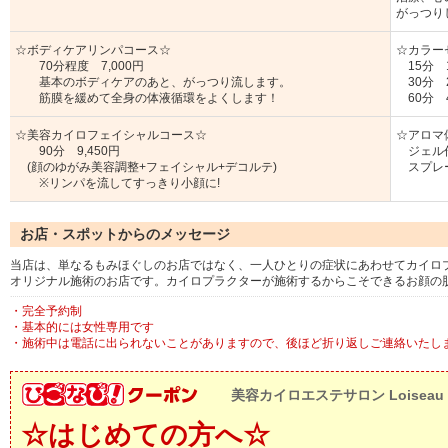
がっつり
☆ボディケアリンパコース☆
☆カラー
70分程度 7,000円
15分 
基本のボディケアのあと、がっつり流します。
30分 
筋膜を緩めて全身の体液循環をよくします！
60分 
☆美容カイロフェイシャルコース☆
☆アロマ
90分 9,450円
ジェル作
(顔のゆがみ美容調整+フェイシャル+デコルテ)
スプレー
※リンパを流してすっきり小顔に!
お店・スポットからのメッセージ
当店は、単なるもみほぐしのお店ではなく、一人ひとりの症状にあわせてカイロ
オリジナル施術のお店です。カイロプラクターが施術するからこそできるお顔の
・完全予約制
・基本的には女性専用です
・施術中は電話に出られないことがありますので、後ほど折り返しご連絡いたし
美容カイロエステサロン Loiseau 
☆はじめての方へ☆