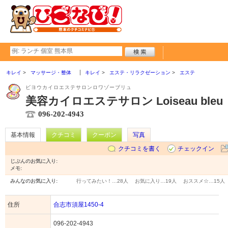
キレイ
マッサージ・整体
キレイ
エステ・リラクゼーション
エステ
ビヨウカイロエステサロンロワゾーブリュ
美容カイロエステサロン Loiseau ble
096-202-4943
基本情報
クチコミ
クーポン
写真
クチコミを書く
チェックイン
じぶんのお気に入り:
メモ:
みんなのお気に入り:
行ってみたい！…
28人
お気に入り…
19人
おススメ☆…
15人
住所
合志市須屋1450-4
096-202-4943