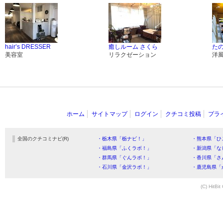
hair’s DRESSER
癒しルーム さくら
た
美容室
リラクゼーション
洋
ホーム
サイトマップ
ログイン
クチコミ投稿
プラ
全国のクチコミナビ(R)
・栃木県「栃ナビ！」
・熊本県「ひ
・福島県「ふくラボ！」
・新潟県「な
・群馬県「ぐんラボ！」
・香川県「さ
・石川県「金沢ラボ！」
・鹿児島県「
(C) HitBit