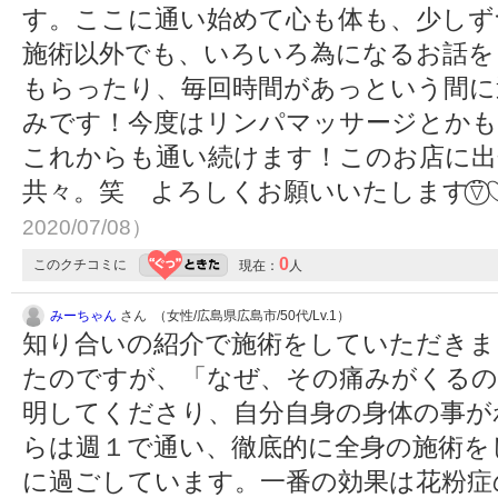
す。ここに通い始めて心も体も、少しず
施術以外でも、いろいろ為になるお話を
もらったり、毎回時間があっという間に
みです！今度はリンパマッサージとか
これからも通い続けます！このお店に出
共々。笑 よろしくお願いいたします⍢⃝
2020/07/08）
0
このクチコミに
現在：
人
みーちゃん
さん （女性/広島県広島市/50代/Lv.1）
知り合いの紹介で施術をしていただきま
たのですが、「なぜ、その痛みがくる
明してくださり、自分自身の身体の事が
らは週１で通い、徹底的に全身の施術を
に過ごしています。一番の効果は花粉症