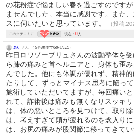
の花粉症で悩ましい春を過ごすのですが
ませんでした。本当に感謝です。また、
スに伺いたいと思っています。
（投稿:202
0
このクチコミに
現在：
人
みい
さん （女性/熊本市/50代/Lv.1）
昨日ロワゾーブリュさんの波動整体を受け
ら膝の痛みと首ヘルニアと、身体も歪み
んでした。他にも体調が優れず、精神的
たりして、ずっとマイナス思考に陥って
施術していただいてますが、毎回痛い
れて、詐術後は痛みも無くなりスッキリ
は、体の悪いところを見つけて、取り除
は、考えすぎて頭が疲れるのを念入りに
は、お尻の痛みが股関節に移ってきてい