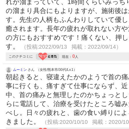
れが溜まっていて、1時間くらいみっち
の溜まり具合にもよりますが、施術後は
す。先生の人柄もふんわりしていて優し
癒されます。長年の疲れが取れない方や
の方にもおすすめです！痛くない、押し
す。
（投稿:2022/09/13 掲載：2022/09/14）
0
このクチコミに
現在：
人
ムーミン
さん （女性/熊本市/30代/Lv.1）
朝起きると、寝違えたかのようで首の痛
事に行くも、痛すぎて仕事にならず、近
中、首の痛みと無理したのかちょっとし
らに電話して、治療を受けたところ嘘み
べし。日々の疲れと、歯の食い縛りによ
きました。
（投稿:2020/10/10 掲載：2020/10