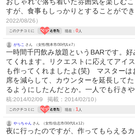
おしゃれで落ち着いた雰囲気を楽しむこ
すが、食事もしっかりとすることがで
2022/08/26）
0
このクチコミに
現在：
人
がちこ
さん （女性/熊本市/30代/Lv.7）
一時間千円飲み放題というBARです。
てくれます。リクエストに応えてアイ
も作ってくれましたよ(笑) マスター
席を減らして、カウンターを延長してた
るようにしたんだとか。一人でも行きや
稿:2014/02/09 掲載：2014/02/10）
1
このクチコミに
現在：
人
やっちゃん
さん （女性/合志市/30代/Lv.12）
夜に行ったのですが、作ってもらえるカ