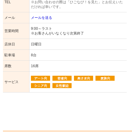
TEL
※お問い合わせの際は「ひごなび！を見た」とお伝えいた
だければ幸いです。
メール
メールを送る
9:00～ラスト
営業時間
※お客さんがいなくなり次第終了
店休日
日曜日
駐車場
8台
席数
16席
サービス