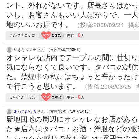
ント、外れがないです。店長さんはかっ
いし、お客さんもいい人ばかりで、一人
地のいいお店です。
（投稿:2008/09/24 掲載
0
このクチコミに
現在：
人
いきなり団子 さん （女性/熊本市/30代）
オシャレな店内でテーブルの間に仕切り
気にならなくて良いです。タバコの試供
た。禁煙中の私にはちょっと辛かったけ
て行こうと思います。
（投稿:2008/06/25 
0
このクチコミに
現在：
人
あっこのっち
さん （女性/熊本市/10代/Lv.16）
新地団地の周辺にオシャレなお店がある
た★店内はタバコ・お酒・洋服などの販
にシックな感じで落ち着いた雰囲気のカ