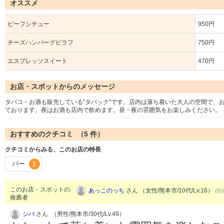
オススメ
ビーフシチュー
950円
チーズハンバーグピラフ
750円
エスプレッソスイート
470円
お店・スポットからのメッセージ
タバコ・お酒も販売している“タバック”です。店内は落ち着いた大人の空間で、
ております。夜はお酒も店内で飲めます。昼・夜の雰囲気をお楽しみください。
おすすめのクチコミ （
5
件）
クチコミからみる、このお店の特長
バー
2
このお店・スポットの
あっこのっち
さん （女性/熊本市/10代/Lv.16）
(投
推薦者
シバ
さん （男性/熊本市/30代/Lv.49）