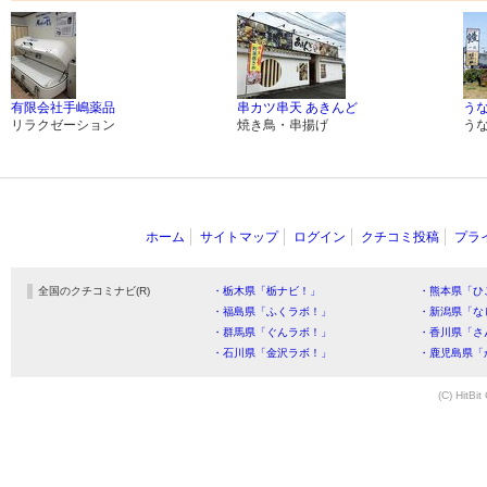
有限会社手嶋薬品
串カツ串天 あきんど
うな
リラクゼーション
焼き鳥・串揚げ
う
ホーム
サイトマップ
ログイン
クチコミ投稿
プラ
全国のクチコミナビ(R)
・栃木県「栃ナビ！」
・熊本県「ひ
・福島県「ふくラボ！」
・新潟県「な
・群馬県「ぐんラボ！」
・香川県「さ
・石川県「金沢ラボ！」
・鹿児島県「
(C) HitBit