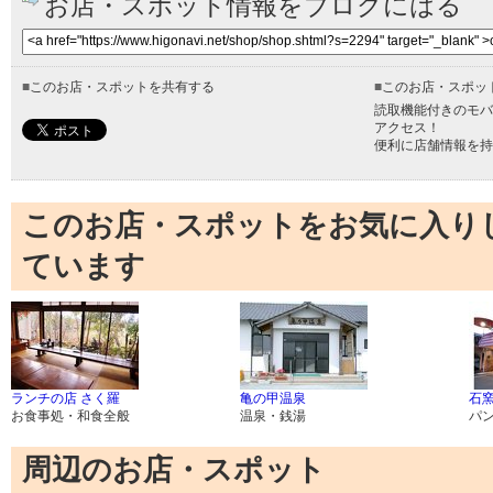
お店・スポット情報をブログにはる
■
このお店・スポットを共有する
■
このお店・スポッ
読取機能付きのモバ
アクセス！
便利に店舗情報を持
このお店・スポットをお気に入り
ています
ランチの店 さく羅
亀の甲温泉
石
お食事処・和食全般
温泉・銭湯
パ
周辺のお店・スポット