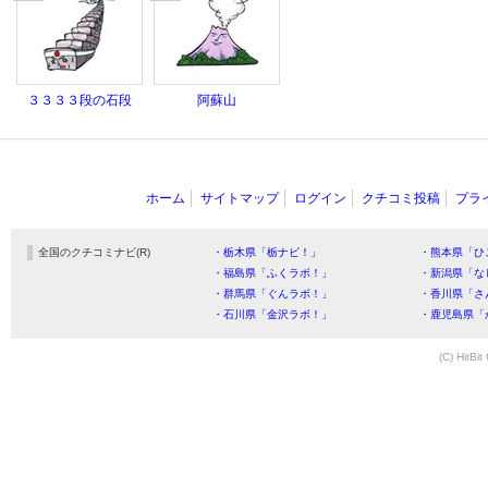
３３３３段の石段
阿蘇山
ホーム
サイトマップ
ログイン
クチコミ投稿
プラ
全国のクチコミナビ(R)
・栃木県「栃ナビ！」
・熊本県「ひ
・福島県「ふくラボ！」
・新潟県「な
・群馬県「ぐんラボ！」
・香川県「さ
・石川県「金沢ラボ！」
・鹿児島県「
(C) HitBit