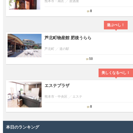
熊本市・南区
居酒屋
8
遊ぶべし！
芦北町物産館 肥後うらら
芦北町
道の駅
50
美しくなるべし！
エステプラザ
熊本市・中央区
エステ
8
本日のランキング