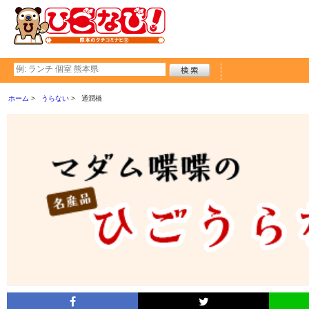
ホーム
うらない
通潤橋