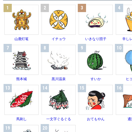
1
2
3
4
山鹿灯篭
イチョウ
いきなり団子
辛し
7
8
9
10
熊本城
黒川温泉
すいか
ヒ
13
14
15
16
馬刺し
一文字ぐるぐる
おてもやん
通
19
20