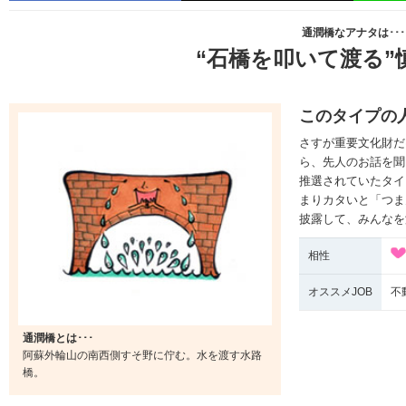
通潤橋なアナタは･･･
“石橋を叩いて渡る”
このタイプの
さすが重要文化財だ
ら、先人のお話を聞
推選されていたタイ
まりカタいと「つま
披露して、みんなを
相性
オススメJOB
不
通潤橋とは･･･
阿蘇外輪山の南西側すそ野に佇む。水を渡す水路
橋。