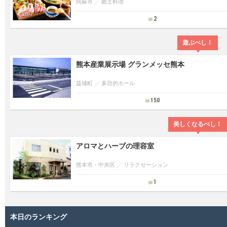
阿蘇市
郷土料理
2
遊ぶべし！
熊本産業展示場 グランメッセ熊本
益城町
多目的ホール
150
美しくなるべし！
アロマとハーブの理容室
熊本市・中央区
リラクゼーション
1
本日のランキング