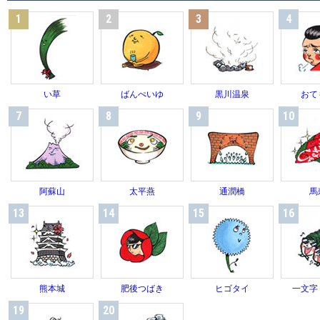
1
2
3
4
い草
ばんぺいゆ
黒川温泉
おて
7
8
9
10
阿蘇山
太平燕
通潤橋
馬
13
14
15
16
熊本城
肥後つばき
ヒゴタイ
一文字
19
20