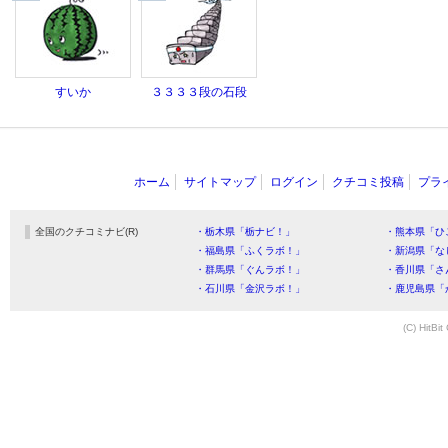
すいか
３３３３段の石段
ホーム
サイトマップ
ログイン
クチコミ投稿
プラ
全国のクチコミナビ(R)
・栃木県「栃ナビ！」
・熊本県「ひ
・福島県「ふくラボ！」
・新潟県「な
・群馬県「ぐんラボ！」
・香川県「さ
・石川県「金沢ラボ！」
・鹿児島県「
(C) HitBit