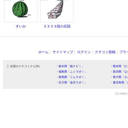
すいか
３３３３段の石段
ホーム
サイトマップ
ログイン
クチコミ投稿
プラ
全国のクチコミナビ(R)
・栃木県「栃ナビ！」
・熊本県「ひ
・福島県「ふくラボ！」
・新潟県「な
・群馬県「ぐんラボ！」
・香川県「さ
・石川県「金沢ラボ！」
・鹿児島県「
(C) HitBit