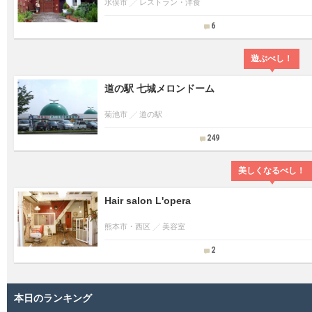
水俣市
レストラン・洋食
6
遊ぶべし！
道の駅 七城メロンドーム
菊池市
道の駅
249
美しくなるべし！
Hair salon L'opera
熊本市・西区
美容室
2
本日のランキング