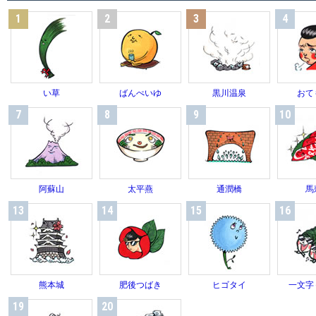
1
2
3
4
い草
ばんぺいゆ
黒川温泉
おて
7
8
9
10
阿蘇山
太平燕
通潤橋
馬
13
14
15
16
熊本城
肥後つばき
ヒゴタイ
一文字
19
20