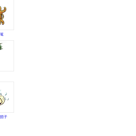
灯篭
草
り団子