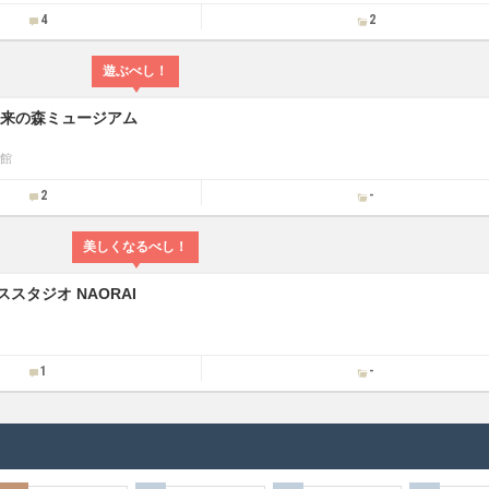
4
2
遊ぶべし！
未来の森ミュージアム
館
2
-
美しくなるべし！
スタジオ NAORAI
1
-