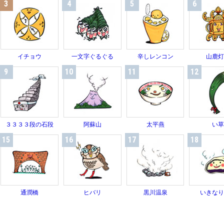
3
4
5
6
イチョウ
一文字ぐるぐる
辛しレンコン
山鹿
9
10
11
12
３３３３段の石段
阿蘇山
太平燕
い
15
16
17
18
通潤橋
ヒバリ
黒川温泉
いきな