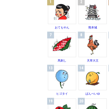
1
2
おてもやん
熊本城
7
8
馬刺し
天草大王
13
14
ヒゴタイ
ばんぺいゆ
19
20