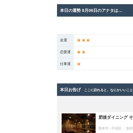
本日の運勢 8月06日のアナタは…
金運
恋愛運
仕事運
本日お告げ
ここに訪れると、なにかいいこ
肥後ダイニング 
熊本市・中央区
創作