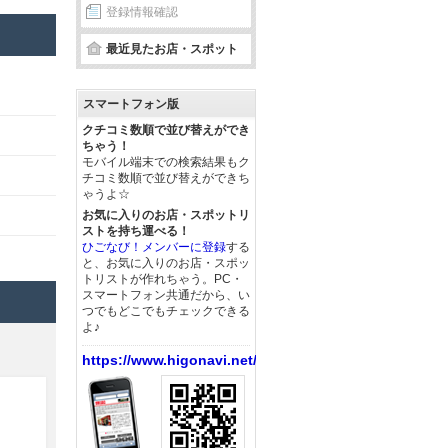
登録情報確認
最近見たお店・スポット
スマートフォン版
クチコミ数順で並び替えができ
ちゃう！
モバイル端末での検索結果もク
チコミ数順で並び替えができち
ゃうよ☆
お気に入りのお店・スポットリ
ストを持ち運べる！
ひごなび！メンバーに登録
する
と、お気に入りのお店・スポッ
トリストが作れちゃう。PC・
スマートフォン共通だから、い
つでもどこでもチェックできる
よ♪
https://www.higonavi.net/