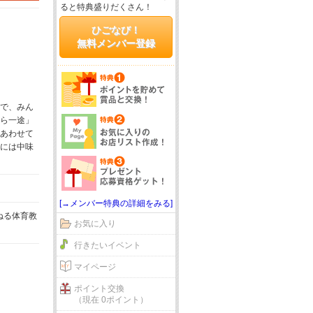
ると特典盛りだくさん！
ひごなび！
無料メンバー登録
で、みん
ら一途」
あわせて
には中味
[→メンバー特典の詳細をみる]
ねる体育教
お気に入り
行きたいイベント
マイページ
ポイント交換
（現在 0ポイント）