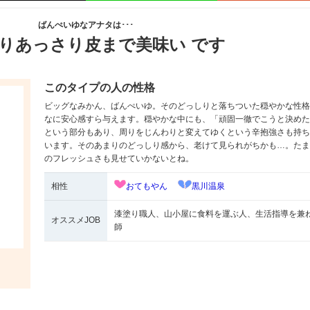
ばんぺいゆなアナタは･･･
りあっさり皮まで美味い です
このタイプの人の性格
ビッグなみかん、ばんぺいゆ。そのどっしりと落ちついた穏やかな性格
なに安心感すら与えます。穏やかな中にも、「頑固一徹でこうと決めた
という部分もあり、周りをじんわりと変えてゆくという辛抱強さも持ち
います。そのあまりのどっしり感から、老けて見られがちかも…。たま
のフレッシュさも見せていかないとね。
相性
おてもやん
黒川温泉
漆塗り職人、山小屋に食料を運ぶ人、生活指導を兼
オススメJOB
師