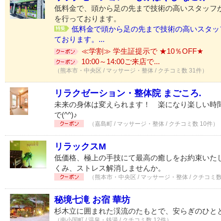
低料金で、頭から足の先まで技術の高いスタッフ
を行っております。
低料金で頭から足の先まで技術の高いスタッ
ております。...
≪学割≫ 学生証提示で ★10％OFF★
10:00～14:00ご来店で...
（熊本市・中央区 / マッサージ・整体 / クチコミ数 31件）
リラクゼーション・整体院 まごころ.
未来の身体は変えられます！ 楽になり楽しい時間
で(^^)♪
（嘉島町 / マッサージ・整体 / クチコミ数 10件）
リラックスM
低価格、極上の手技にて最高の癒しをお約束いた
くみ、ストレス解消しませんか。
（熊本市・中央区 / マッサージ・整体 / クチコミ数
秘境七滝 お宿 華坊
杉木立に囲まれた渓流のたもとで、安らぎのひと
（南小国町 / 温泉・銭湯 / クチコミ数 12件）