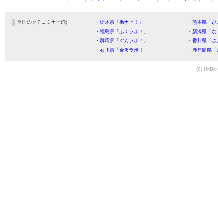
全国のクチコミナビ(R)
・栃木県「栃ナビ！」
・熊本県「ひ
・福島県「ふくラボ！」
・新潟県「な
・群馬県「ぐんラボ！」
・香川県「さ
・石川県「金沢ラボ！」
・鹿児島県「
(C) HitBit