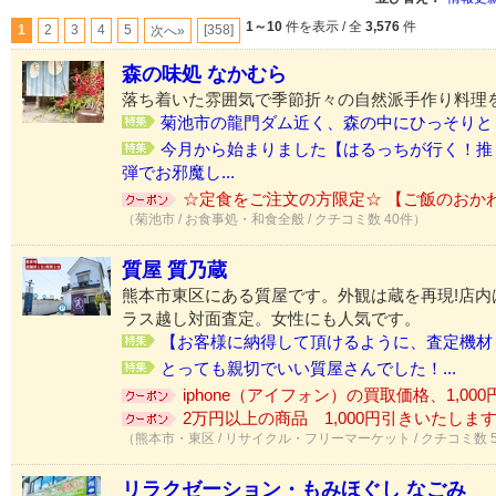
1～10
件を表示 / 全
3,576
件
1
2
3
4
5
[358]
次へ»
森の味処 なかむら
落ち着いた雰囲気で季節折々の自然派手作り料理
菊池市の龍門ダム近く、森の中にひっそりと「
今月から始まりました【はるっちが行く！推
弾でお邪魔し...
☆定食をご注文の方限定☆ 【ご飯のおか
（菊池市 / お食事処・和食全般 / クチコミ数 40件）
質屋 質乃蔵
熊本市東区にある質屋です。外観は蔵を再現!店内
ラス越し対面査定。女性にも人気です。
【お客様に納得して頂けるように、査定機材も
とっても親切でいい質屋さんでした！...
iphone（アイフォン）の買取価格、1,000円
2万円以上の商品 1,000円引きいたします♪
（熊本市・東区 / リサイクル・フリーマーケット / クチコミ数 
リラクゼーション・もみほぐし なごみ