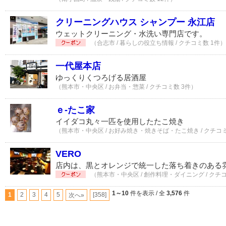
クリーニングハウス シャンプー 永江店
ウェットクリーニング・水洗い専門店です。
（合志市 / 暮らしの役立ち情報 / クチコミ数 1件）
一代屋本店
ゆっくりくつろげる居酒屋
（熊本市・中央区 / お弁当・惣菜 / クチコミ数 3件）
ｅ-たこ家
イイダコ丸々一匹を使用したたこ焼き
（熊本市・中央区 / お好み焼き・焼きそば・たこ焼き / クチコミ
VERO
店内は、黒とオレンジで統一した落ち着きのある
（熊本市・中央区 / 創作料理・ダイニング / クチ
1～10
件を表示 / 全
3,576
件
1
2
3
4
5
[358]
次へ»