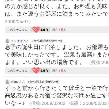
の方が感じが良く、また、お料理も美味
は、また違うお部屋に泊まってみたいで
2009/05/07）
0
このクチコミに
現在：
人
チリはは
さん （女性/山鹿市/30代/Lv.5）
息子の誕生日に宿泊しました。 お部屋
で美味しかったです。 温泉も最高♪ ま
ます。いい思い出の場所です。
（投稿:200
0
このクチコミに
現在：
人
megu
さん （女性/熊本市/20代/Lv.9）
ずっと前から行きたくて彼氏と一泊で行
高級感のあるお宿で贅沢な時間を過ごす
いな～♪
（投稿:2009/02/02 掲載：2009/02/03