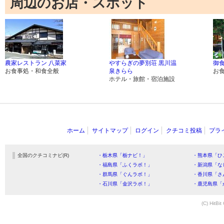
周辺のお店・スポット
農家レストラン 八菜家
やすらぎの夢別荘 黒川温
御食
お食事処・和食全般
泉きらら
お
ホテル・旅館・宿泊施設
ホーム
サイトマップ
ログイン
クチコミ投稿
プラ
全国のクチコミナビ(R)
・栃木県「栃ナビ！」
・熊本県「ひ
・福島県「ふくラボ！」
・新潟県「な
・群馬県「ぐんラボ！」
・香川県「さ
・石川県「金沢ラボ！」
・鹿児島県「
(C) HitBit