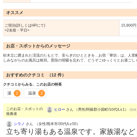
オススメ
ご宿泊(詳しくはHPにて)
15,900
<2名様・平日>
お店・スポットからのメッセージ
杉木立に囲まれた渓流のたもとで、安らぎのひとときを…お宿「華坊」は、人里
しみながらのお風呂は格別。普段の喧騒を忘れて、どうぞごゆっくりとお過ごし
おすすめのクチコミ （
12
件）
クチコミからみる、このお店の特長
湯
温泉
2
2
このお店・スポットの
ヒロー
さん （男性/阿蘇郡小国町/10代/Lv.1）
(投稿：
推薦者
シラノ
さん （女性/熊本市/30代/Lv.50）
立ち寄り湯もある温泉です。家族湯など