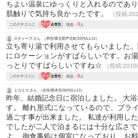
ちよい温泉にゆっくりと入れるのであ
肌触りで気持ち良かったです。
（投稿:202
0
このクチコミに
現在：
人
スティーブ
さん （男性/葦北郡芦北町/20代/Lv.13）
立ち寄り湯で利用させてもらいました。
にロケーションがすばらしいです。お湯
っとりですばらしいですね☆
（投稿:2010/
0
このクチコミに
現在：
人
ミコミコ
さん （女性/熊本市/30代/Lv.13）
昨年、結婚記念日に宿泊しました。 大
す。 離れ形式になっているので、プラ
過ごす事が出来ました。 私達が利用し
でしたが二人で泊まるには十分な広さで
よ。 御食事処は個室になっており、お