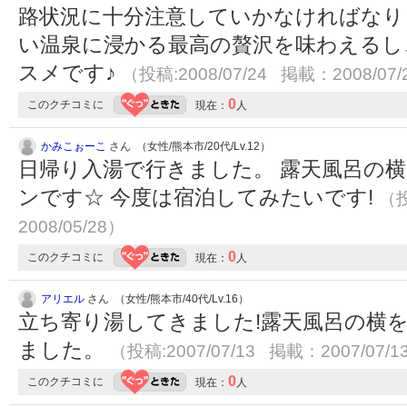
路状況に十分注意していかなければなり
い温泉に浸かる最高の贅沢を味わえるし
スメです♪
（投稿:2008/07/24 掲載：2008/07/
0
このクチコミに
現在：
人
かみこぉーこ
さん （女性/熊本市/20代/Lv.12）
日帰り入湯で行きました。 露天風呂の
ンです☆ 今度は宿泊してみたいです!
（投
2008/05/28）
0
このクチコミに
現在：
人
アリエル
さん （女性/熊本市/40代/Lv.16）
立ち寄り湯してきました!露天風呂の横
ました。
（投稿:2007/07/13 掲載：2007/07/1
0
このクチコミに
現在：
人