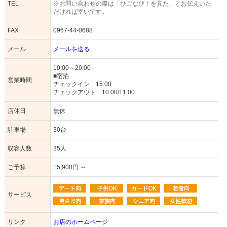
TEL
※お問い合わせの際は「ひごなび！を見た」とお伝えいた
だければ幸いです。
FAX
0967-44-0688
メール
メールを送る
10:00～20:00
■宿泊
営業時間
チェックイン 15:00
チェックアウト 10:00/11:00
店休日
無休
駐車場
30台
収容人数
35人
ご予算
15,900円 ～
サービス
リンク
お店のホームページ