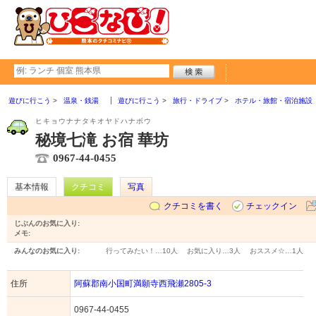
遊びに行こう
温泉・銭湯
遊びに行こう
旅行・ドライブ
ホテル・旅館・宿泊施設
ヒキョウナナタキオヤドハナボウ
秘境七滝 お宿 華坊
0967-44-0455
基本情報
クチコミ
写真
クチコミを書く
チェックイン
じぶんのお気に入り:
メモ:
みんなのお気に入り:
行ってみたい！…
10人
お気に入り…
3人
おススメ☆…
1人
住所
阿蘇郡南小国町満願寺西飛瀬2805-3
0967-44-0455