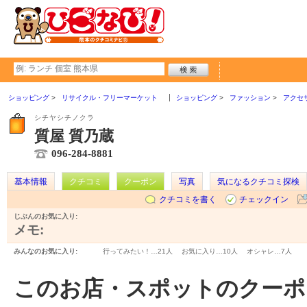
ショッピング
リサイクル・フリーマーケット
ショッピング
ファッション
アクセ
シチヤシチノクラ
質屋 質乃蔵
096-284-8881
基本情報
クチコミ
クーポン
写真
気になるクチコミ探検
クチコミを書く
チェックイン
じぶんのお気に入り:
メモ:
みんなのお気に入り:
行ってみたい！…
21人
お気に入り…
10人
オシャレ…
7人
このお店・スポットのクーポ