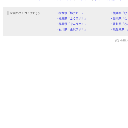
全国のクチコミナビ(R)
・栃木県「栃ナビ！」
・熊本県「ひ
・福島県「ふくラボ！」
・新潟県「な
・群馬県「ぐんラボ！」
・香川県「さ
・石川県「金沢ラボ！」
・鹿児島県「
(C) HitBit