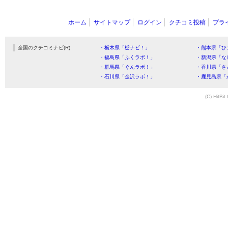
ホーム
サイトマップ
ログイン
クチコミ投稿
プラ
全国のクチコミナビ(R)
・栃木県「栃ナビ！」
・熊本県「ひ
・福島県「ふくラボ！」
・新潟県「な
・群馬県「ぐんラボ！」
・香川県「さ
・石川県「金沢ラボ！」
・鹿児島県「
(C) HitBit