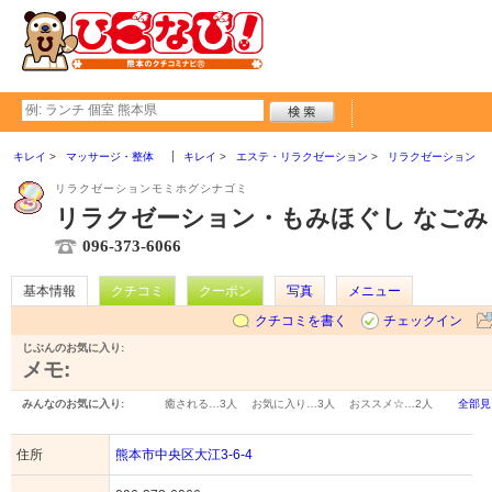
キレイ
マッサージ・整体
キレイ
エステ・リラクゼーション
リラクゼーション
リラクゼーションモミホグシナゴミ
リラクゼーション・もみほぐし なごみ
096-373-6066
基本情報
クチコミ
クーポン
写真
メニュー
クチコミを書く
チェックイン
じぶんのお気に入り:
メモ:
みんなのお気に入り:
癒される…
3人
お気に入り…
3人
おススメ☆…
2人
全部見
住所
熊本市中央区大江3-6-4