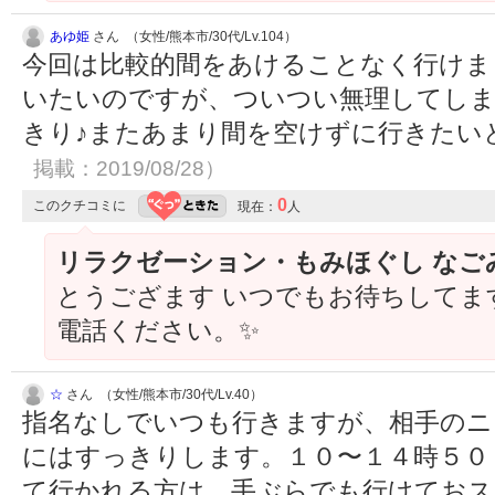
あゆ姫
さん （女性/熊本市/30代/Lv.104）
今回は比較的間をあけることなく行けま
いたいのですが、ついつい無理してし
きり♪またあまり間を空けずに行きたい
掲載：2019/08/28）
0
このクチコミに
現在：
人
リラクゼーション・もみほぐし なご
とうござます いつでもお待ちしてま
電話ください。✨
☆
さん （女性/熊本市/30代/Lv.40）
指名なしでいつも行きますが、相手のニ
にはすっきりします。１０〜１４時５０
て行かれる方は、手ぶらでも行けてお