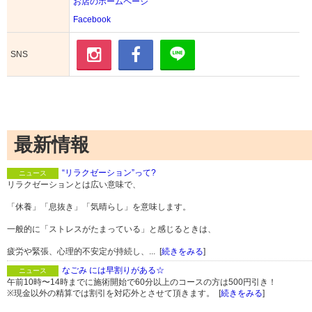
お店のホームページ
Facebook
SNS
最新情報
“リラクゼーション”って?
ニュース
リラクゼーションとは広い意味で、
「休養」「息抜き」「気晴らし」を意味します。
一般的に「ストレスがたまっている」と感じるときは、
疲労や緊張、心理的不安定が持続し、... [
続きをみる
]
なごみ には早割りがある☆
ニュース
午前10時〜14時までに施術開始で60分以上のコースの方は500円引き！
※現金以外の精算では割引を対応外とさせて頂きます。 [
続きをみる
]