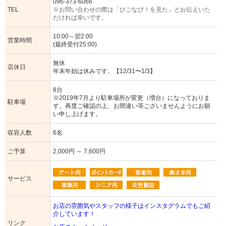
096-373-6066
TEL
※お問い合わせの際は「ひごなび！を見た」とお伝えいた
だければ幸いです。
10:00～翌2:00
営業時間
(最終受付25:00)
無休
店休日
年末年始は休みです。【12/31〜1/3】
8台
※2019年7月より駐車場所が変更（増台）になっておりま
駐車場
す。再度ご確認の上、お間違い等ございませんようにお願
い申し上げます。
収容人数
6名
ご予算
2,000円 ～ 7,600円
サービス
お店の雰囲気やスタッフの様子はインスタグラムでもご紹
介しています！
リンク