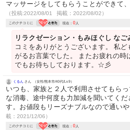
マッサージをしてもらうことができて
（投稿:2022/08/01 掲載：2022/08/02）
0
このクチコミに
現在：
人
リラクゼーション・もみほぐし なご
コミをありがとうございます。 私ど
がるお言葉でした。 またお疲れの時
でもお待ちしております。☆彡
くるん
さん （女性/熊本市/40代/Lv.9）
いつも、家族と２人で利用させてもらっ
な消毒、途中何度も力加減を聞いてくだ
す。お値段もリーズナブルなので通い
載：2021/12/06）
0
このクチコミに
現在：
人