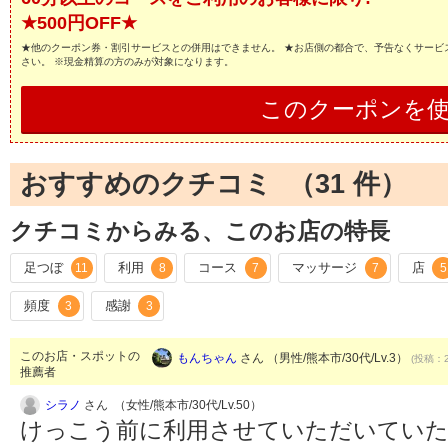
★500円OFF★
★他のクーポン券・割引サービスとの併用はできません。 ★お店側の都合で、予告なくサービ
さい。 ※現金精算の方のみが対象になります。
このクーポンを
おすすめのクチコミ （
31
件）
クチコミからみる、このお店の特長
足つぼ
利用
コース
マッサージ
店
11
8
7
7
5
頻度
感謝
3
3
このお店・スポットの
もんちゃん
さん （男性/熊本市/30代/Lv.3）
(投稿：2
推薦者
シラノ
さん （女性/熊本市/30代/Lv.50）
けっこう前に利用させていただいていた