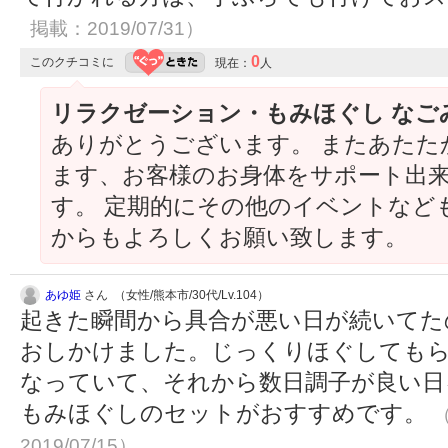
掲載：2019/07/31）
0
このクチコミに
現在：
人
リラクゼーション・もみほぐし なご
ありがとうございます。 またあたた
ます、お客様のお身体をサポート出
す。 定期的にその他のイベントなど
からもよろしくお願い致します。
あゆ姫
さん （女性/熊本市/30代/Lv.104）
起きた瞬間から具合が悪い日が続いてた
おしかけました。じっくりほぐしても
なっていて、それから数日調子が良い日
もみほぐしのセットがおすすめです。
（
2019/07/15）