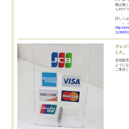
ｱｯﾌﾟ
織は無く
らｸﾘｿﾌ
詳しくは
↓ ↓
http://a
1138661
クレジ
した。
店頭販売
ようにな
ご来店く