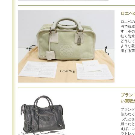
ロエベ
ロエベの
円で買取
す！革の
軽く防水
どうして
ような乾
用する前
ブラン
い買取
ブランド
使わなく
ったとき
買ったと
えば、コ
ウトレッ