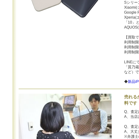
Sシリーズ
Xiaomi
Googl
Xperi
「10」
AQUOS(
【買取で
利用制限
利用制限
利用制限
LINE
「質乃蔵 
など）で
◆
新品i
売れる
料です
Q、査定
A、当店
Q、査定
A、大丈
※弁護士