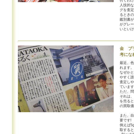
付くわけ
人技的な
グを査定
るときの
鑑別書が
がグレー
いといけ
金 プ
考にな
最近、色
れます。
なぜかと
やすく誰
査定しや
ています
ただ、問
それは、
を売ると
の買取価
また、自
要です!
例えば5
取すると