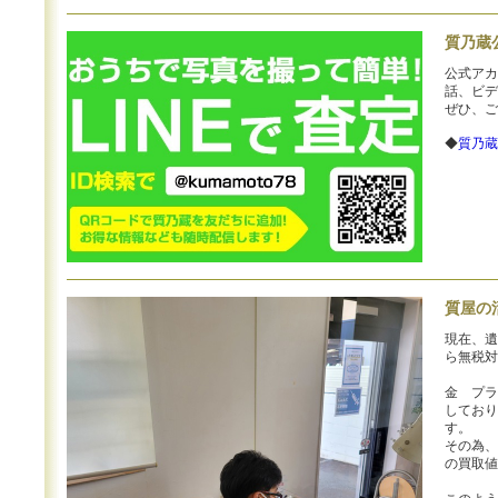
質乃蔵
公式アカ
話、ビデ
ぜひ、ご
◆
質乃蔵
質屋の
現在、遺
ら無税対
金 プラ
しており
す。
その為、
の買取値