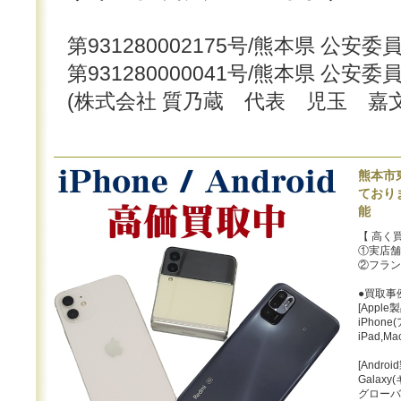
第931280002175号/熊本県 公安
第931280000041号/熊本県 公安
(株式会社 質乃蔵 代表 児玉 嘉文
熊本市
ておりま
能
【 高く
①実店舗
②フラン
●買取事
[Apple
iPhon
iPad,Ma
[Androi
Gala
グローバ