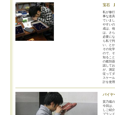
宝石 
私が修行
事な道具
ていまし
やすいの
成は、他
は、さら
必要にな
ら私で判
い、とか
その化学
ので、そ
知ること
の鑑別器
認してお
が、測定
従ってダ
スケール
計を使用
バイヤ
質乃蔵の
今回は、
しご紹介
ブランド