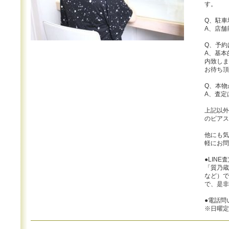
す。
Q、駐車
A、店舗
Q、予約
A、基本
内致しま
お待ち頂
Q、本物
A、査定
上記以外
のピアス
他にも気
軽にお問
●LINE
「質乃蔵 
など）で
で、是非
●電話問い
※日曜定