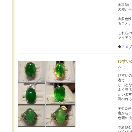
③加熱に
の差から
④多色性
ること。
これらの
ァイアと
◆
アメブ
ひすい
へ！
ひすいの
者で
ないとな
よく当店
がいます
調べれる
①②染色
裏からラ
色素の沈
③類似石