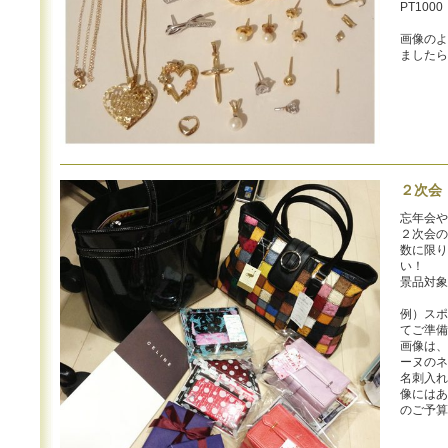
PT1000
画像のよ
ましたら
２次会
忘年会や
２次会の
数に限り
い！
景品対象
例）スポ
てご準備
画像は、
ーヌのネ
名刺入れ
像にはあ
のご予算