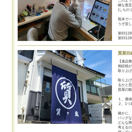
このよう
確な査定
(しちの
熊本で一
うぞ宜し
第9312
第9312
質屋目
【遺品整
相続税が
取り上げ
取り上げ
るかと思
質屋の観
１、価値
２、1つ
確かに、
バッグな
どんな商
考えるの