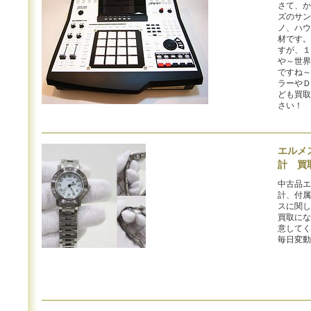
さて、か
ズのサン
ノ、ハウ
材です。
すが、１
や～世界
ですね～
ラーやＤ
ども買取
さい！
エルメス
計 買
中古品エ
計、付属
スに関し
買取にな
意してく
毎日変