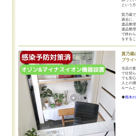
持ってい
という方
質乃蔵で
過去に、
遺品整理
遺品整理
で終わら
をするこ
質乃蔵
プライ
当店の査
で仕切ら
でも安心
人との感
ルームと
◆
熊本の