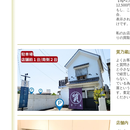
【5g×2,
12,5
もし、こ
合、
表示され
けです。
私のお店
りの買取
質乃蔵
よくお客
と質問さ
と小さな
で経営し
らない。
ている為
屋という
す。査定
ください
店舗内