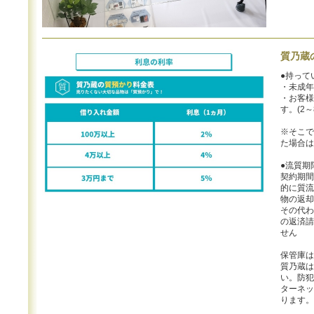
質乃蔵
●持って
・未成年
・お客様
す。(2～
※そこで
た場合は
●流質期
契約期間
的に質流
物の返却
その代わ
の返済請
せん
保管庫は
質乃蔵は
い。防犯
ターネッ
ります。