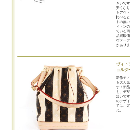
きいです
安くなり
もアウト
比べると
トの無い
ィトンの
ている商
品買取価
ヴァーフ
かありま
ヴィト
ョルダ
新作モノ
も大人気
す！新品
も、デザ
凄いです
のデザイ
ては、定
ね。