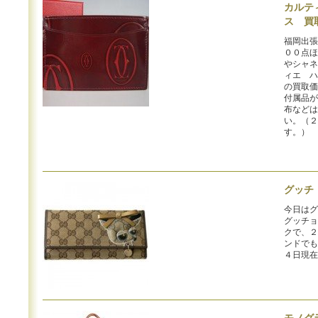
カルテ
ス 買
福岡出張
００点ほ
やシャネ
ィエ ハ
の買取価
付属品が
布などは
い。（２
す。）
グッチ
今日はグ
グッチョ
クで、２
ンドでも
４日現