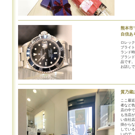
熊本市
自信あ
ロレック
ブライト
ランド時
ブランド
品です。
お話しで
質乃蔵
ここ最近
者など色
店の中で
も当店が
い自社店
掛からな
している
いので、