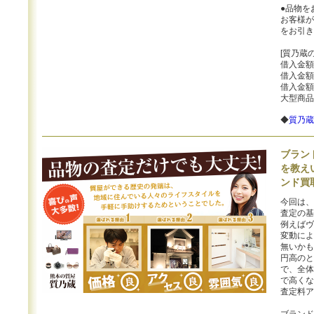
●品物を
お客様が
をお引き
[質乃蔵
借入金額
借入金額
借入金額
大型商品
◆
質乃蔵
ブラン
を教え
ンド買
今回は、
査定の基
例えばヴ
変動によ
無いかも
円高のと
で、全体
で高くな
査定料ア