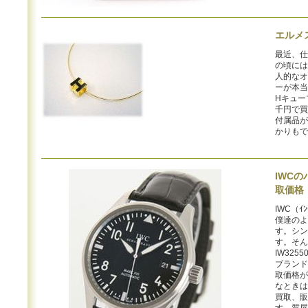
エルメ
最近、仕
の頃には
人的なオ
ーが本当
Hキュー
千円で買
付属品が
かりもで
IWCの
取価格
IWC（ｲ
僕達のよ
す。シン
す。そん
IW32
ブランド
取価格が
なときは
買取、販