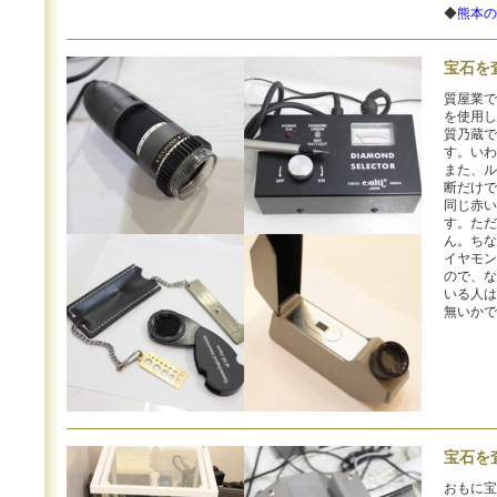
◆
熊本の
宝石を
質屋業で
を使用し
質乃蔵で
す。いわ
また、ル
断だけで
同じ赤い
す。ただ
ん。ちな
イヤモン
ので、な
いる人は
無いかで
宝石を
おもに宝