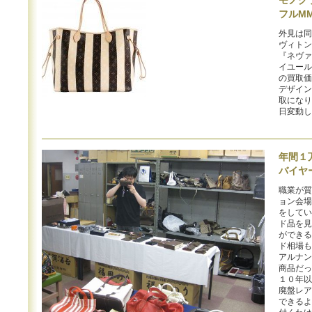
モノグ
フルM
外見は同
ヴィトン
『ネヴァ
イユール
の買取価
デザイン
取になり
日変動
年間１
バイヤ
職業が質
ョン会場
をしてい
ド品を見
ができる
ド相場も
アルナン
商品だっ
１０年以
廃盤レア
できるよ