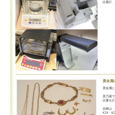
比重計、
貴金属
貴金属に
質乃蔵で
比重を計
品種は、
K24・K