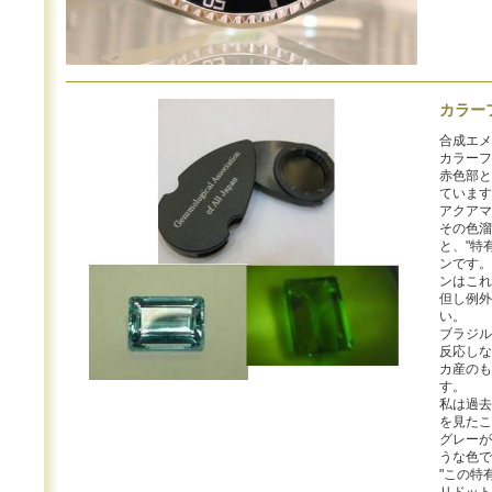
カラー
合成エメ
カラーフ
赤色部と
ています
アクアマ
その色溜
と、"特
ンです。
ンはこれ
但し例外
い。
ブラジル
反応しな
カ産のも
す。
私は過去
を見たこ
グレーが
うな色で
"この特