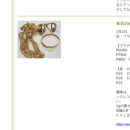
ブランド
るとアッ
少しでも
本日の
2月2日
金・プラ
【プラチ
Pt1000
PT900 
Pt850 
【金 の
K24 23
K18 17
K14 1
価格は、
ックレス
い。
1gの重
指輪1本
たりしま
https://