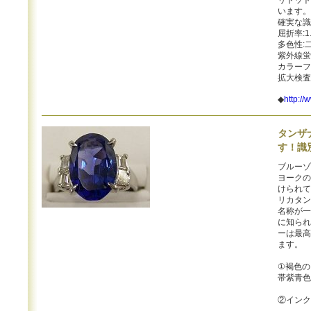
リドット
います。
確実な識
屈折率:1.
多色性:
紫外線蛍
カラーフ
拡大検査
◆
http:/
タンザ
す！識
ブルーゾ
ヨークの
けられて
リカタン
名称が一
に知られ
ーは最高
ます。
①褐色の
帯紫青色
②インク