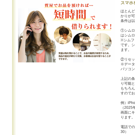
スマホ
ほとんど
かりが可
条件は以
①シムロ
はシムロ
※シムフ
です。シ
ます。
②リセッ
※データ
パソコン
上記の条
り可能と
もちろん
すのでお
例）iP
（2025
画面にキ
ります。
電話でのお
30）