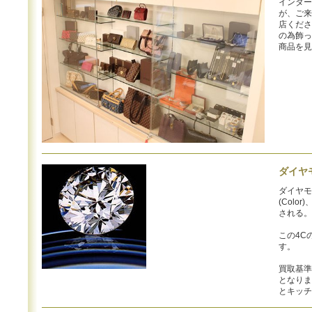
インター
が、ご来
店くださ
の為飾っ
商品を見
ダイヤ
ダイヤモ
(Colo
される。
この4C
す。
買取基準
となりま
とキッチ