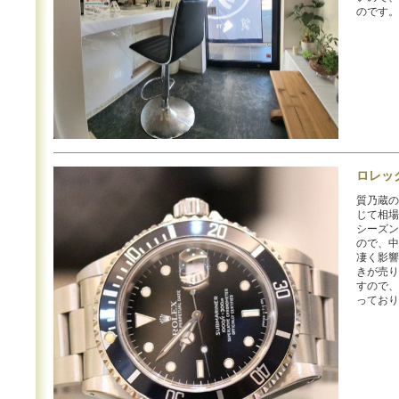
のです。
ロレッ
質乃蔵の
じて相場
シーズン
ので、中
凄く影響
きが売り
すので、
っており