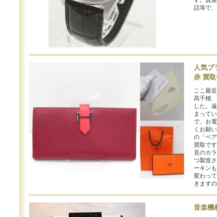
す。質屋
話等で、
人気ブ
赤 買
ここ最近
高千穂、
した。遠
まってい
で、お電
くお願い
の「ベア
買取です
見のカラ
つ製造さ
ーキンも
変わって
きますの
音楽機