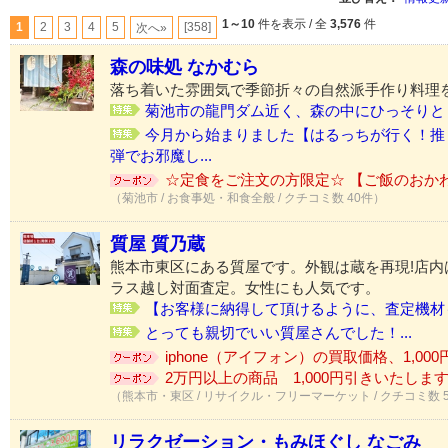
1～10
件を表示 / 全
3,576
件
1
2
3
4
5
[358]
次へ»
森の味処 なかむら
落ち着いた雰囲気で季節折々の自然派手作り料理
菊池市の龍門ダム近く、森の中にひっそりと「
今月から始まりました【はるっちが行く！推
弾でお邪魔し...
☆定食をご注文の方限定☆ 【ご飯のおか
（菊池市 / お食事処・和食全般 / クチコミ数 40件）
質屋 質乃蔵
熊本市東区にある質屋です。外観は蔵を再現!店内
ラス越し対面査定。女性にも人気です。
【お客様に納得して頂けるように、査定機材も
とっても親切でいい質屋さんでした！...
iphone（アイフォン）の買取価格、1,000円
2万円以上の商品 1,000円引きいたします♪
（熊本市・東区 / リサイクル・フリーマーケット / クチコミ数 
リラクゼーション・もみほぐし なごみ