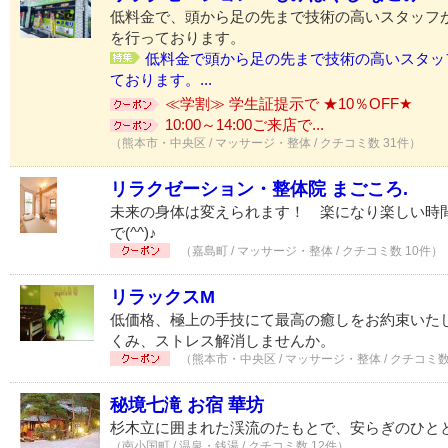
低料金で、頭から足の先まで技術の高いスタッフ
を行っております。
低料金で頭から足の先まで技術の高いスタッ
ております。...
≪学割≫ 学生証提示で ★10％OFF★
10:00～14:00ご来店で...
（熊本市・中央区 / マッサージ・整体 / クチコミ数 31件）
リラクゼーション・整体院 まごころ.
未来の身体は変えられます！ 楽になり楽しい時間
で(^^)♪
（嘉島町 / マッサージ・整体 / クチコミ数 10件）
リラックスM
低価格、極上の手技にて最高の癒しをお約束いた
くみ、ストレス解消しませんか。
（熊本市・中央区 / マッサージ・整体 / クチコミ数
秘境七滝 お宿 華坊
杉木立に囲まれた渓流のたもとで、安らぎのひと
（南小国町 / 温泉・銭湯 / クチコミ数 12件）