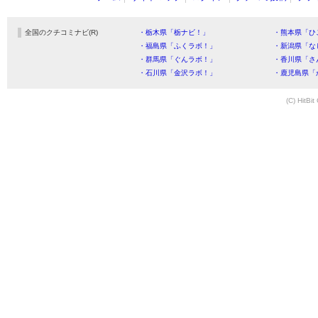
全国のクチコミナビ(R)
・栃木県「栃ナビ！」
・熊本県「ひ
・福島県「ふくラボ！」
・新潟県「な
・群馬県「ぐんラボ！」
・香川県「さ
・石川県「金沢ラボ！」
・鹿児島県「
(C) HitBit