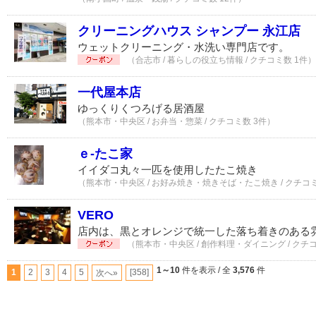
クリーニングハウス シャンプー 永江店
ウェットクリーニング・水洗い専門店です。
（合志市 / 暮らしの役立ち情報 / クチコミ数 1件）
一代屋本店
ゆっくりくつろげる居酒屋
（熊本市・中央区 / お弁当・惣菜 / クチコミ数 3件）
ｅ-たこ家
イイダコ丸々一匹を使用したたこ焼き
（熊本市・中央区 / お好み焼き・焼きそば・たこ焼き / クチコミ
VERO
店内は、黒とオレンジで統一した落ち着きのある
（熊本市・中央区 / 創作料理・ダイニング / クチ
1～10
件を表示 / 全
3,576
件
1
2
3
4
5
[358]
次へ»