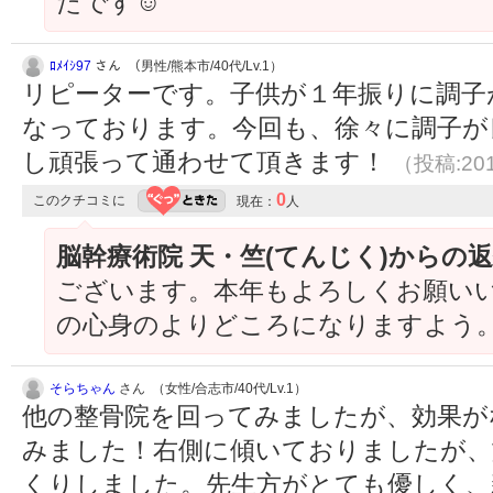
たです☺
ﾛﾒｲｼ97
さん （男性/熊本市/40代/Lv.1）
リピーターです。子供が１年振りに調子
なっております。今回も、徐々に調子が
し頑張って通わせて頂きます！
（投稿:201
0
このクチコミに
現在：
人
脳幹療術院 天・竺(てんじく)からの
ございます。本年もよろしくお願い
の心身のよりどころになりますよう
そらちゃん
さん （女性/合志市/40代/Lv.1）
他の整骨院を回ってみましたが、効果が
みました！右側に傾いておりましたが、
くりしました。先生方がとても優しく、