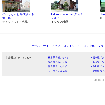
ほっともっと 平成さくら
Italian Ristorante ボンジ
The 
通り店
ョルノ
習
テイクアウト・宅配
イタリア料理
ホーム
サイトマップ
ログイン
クチコミ投稿
プラ
全国のクチコミナビ(R)
・栃木県「栃ナビ！」
・熊本県「ひ
・福島県「ふくラボ！」
・新潟県「な
・群馬県「ぐんラボ！」
・香川県「さ
・石川県「金沢ラボ！」
・鹿児島県「
(C) HitBit