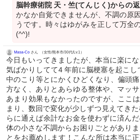
脳幹療術院 天・竺(てんじく)からの
かなか自覚できませんが、不調の原
うです。時々はゆがみを正して万全の
(^^)!
Masa-Co
さん （女性/熊本市/30代/Lv.1）
今日もいってきましたが、本当に楽にな
気ばかりしてて4 年前に脳梗塞を起こ
中のこり等とにかくひどくなり、偏頭痛
方なく、ありとあらゆる整体や、マッサ
あまり効果もなかったのですが、ここは
まり、数回で変化が少しずつ見えてきた
らに通えば余計なお金を使わずに済んだ
体の小さな不調からお困りごとがありま
とをお薦めします！こんな所は本当に