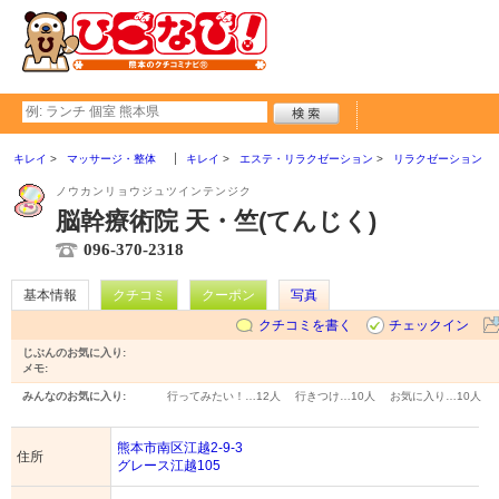
キレイ
マッサージ・整体
キレイ
エステ・リラクゼーション
リラクゼーション
ノウカンリョウジュツインテンジク
脳幹療術院 天・竺(てんじく)
096-370-2318
基本情報
クチコミ
クーポン
写真
クチコミを書く
チェックイン
じぶんのお気に入り:
メモ:
みんなのお気に入り:
行ってみたい！…
12人
行きつけ…
10人
お気に入り…
10人
熊本市南区江越2-9-3
住所
グレース江越105