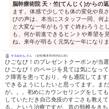
脳幹療術院 天・竺(てんじく)からの
ます。体感で少しでも体の変化や良
びの声は、本当にスタッフ一同、何
と大変な一年がもうすぐ終わろうと
も、何か前進できるヒントや希望を
ね。来年が明るく元気な一年になり
キヨみかん
さん （女性/熊本市/40代/Lv.30）
ひごなび！のプレゼントクーポンが当
ひごなび！のページを見ては気になって
ク障害を患っており、今も通院してます
できるようにしたいと思ってます。ま
が。。。初めにカウンセリングをしても
していただき自己免疫のすごさも教えて
る。という治療ですが、首の頸椎をきち