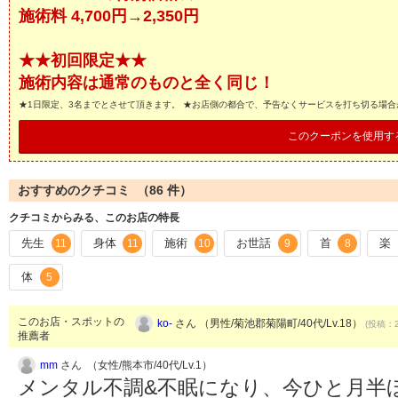
施術料 4,700円→2,350円
★★初回限定★★
施術内容は通常のものと全く同じ！
★1日限定、3名までとさせて頂きます。 ★お店側の都合で、予告なくサービスを打ち切る場
このクーポンを使用す
おすすめのクチコミ （
86
件）
クチコミからみる、このお店の特長
先生
身体
施術
お世話
首
楽
11
11
10
9
8
体
5
このお店・スポットの
ko-
さん （男性/菊池郡菊陽町/40代/Lv.18）
(投稿：2
推薦者
mm
さん （女性/熊本市/40代/Lv.1）
メンタル不調&不眠になり、今ひと月半