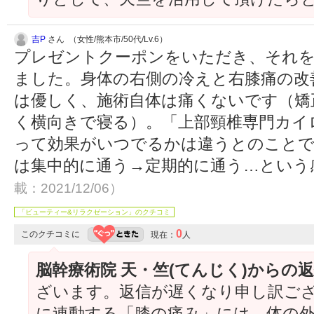
吉P
さん （女性/熊本市/50代/Lv.6）
プレゼントクーポンをいただき、それを
ました。身体の右側の冷えと右膝痛の改
は優しく、施術自体は痛くないです（矯
く横向きで寝る）。「上部頸椎専門カイ
って効果がいつでるかは違うとのことで
は集中的に通う→定期的に通う…という
載：2021/12/06）
「ビューティー&リラクゼーション」のクチコミ
0
このクチコミに
現在：
人
脳幹療術院 天・竺(てんじく)からの
ざいます。返信が遅くなり申し訳ご
に連動する「膝の痛み」には、体の