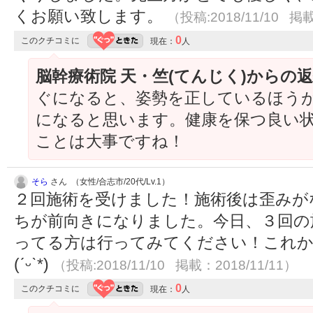
くお願い致します。
（投稿:2018/11/10 掲載
0
このクチコミに
現在：
人
脳幹療術院 天・竺(てんじく)からの
ぐになると、姿勢を正しているほう
になると思います。健康を保つ良い
ことは大事ですね！
そら
さん （女性/合志市/20代/Lv.1）
２回施術を受けました！施術後は歪みが
ちが前向きになりました。今日、３回の
ってる方は行ってみてください！これ
(ˊᵕˋ*)
（投稿:2018/11/10 掲載：2018/11/11）
0
このクチコミに
現在：
人