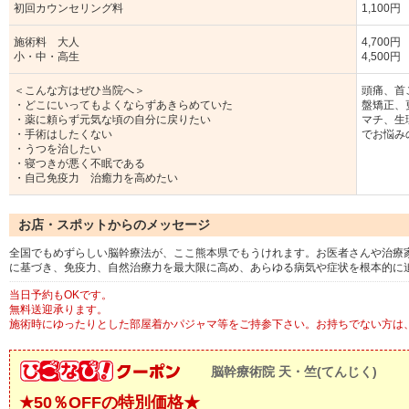
初回カウンセリング料
1,100円
施術料 大人
4,700円
小・中・高生
4,500円
＜こんな方はぜひ当院へ＞
頭痛、首
・どこにいってもよくならずあきらめていた
盤矯正、
・薬に頼らず元気な頃の自分に戻りたい
マチ、生
・手術はしたくない
でお悩み
・うつを治したい
・寝つきが悪く不眠である
・自己免疫力 治癒力を高めたい
お店・スポットからのメッセージ
全国でもめずらしい脳幹療法が、ここ熊本県でもうけれます。お医者さんや治療家
に基づき、免疫力、自然治療力を最大限に高め、あらゆる病気や症状を根本的に
当日予約もOKです。
無料送迎承ります。
施術時にゆったりとした部屋着かパジャマ等をご持参下さい。お持ちでない方は、
脳幹療術院 天・竺(てんじく)
★50％OFFの特別価格★