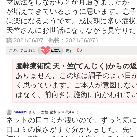
マ療法をしながら２か月過ぎましたが、
が増えてきているように思います。息子
は楽になるようです。成長期に多い症状
天竺さんにお世話になりながら見守り
稿:2021/06/07 掲載：2021/06/07）
0
このクチコミに
現在：
人
脳幹療術院 天・竺(てんじく)からの
ありません。この頃は調子のよい日
く思っています。ご本人が意図しな
はなく、前向きに施術に向かわれて
manami
さん （女性/熊本市/30代/Lv.1）
ネットの口コミが凄いので、ずっと気に
口コミの良さがすぐ分かりました、先生