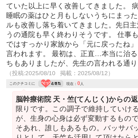
ていた以上に早く改善してきました。 
睡眠の薬はひと月もしないうちにまった
ルも改善し落ち着いてきました。先日主
うの通院も早く終わりそうです。 仕事
ではすっかり家族から「元に戻ったね」
言われます。 最初は、正直…本当に治
ちもありましたが、先生の言われる通り
（投稿:2025/08/10 掲載：2025/08/12）
0
このクチコミに
現在：
人
脳幹療術院 天・竺(てんじく)からの
限りです。この調子で維持していける
が、生身の心身は必ず変動するもの
そあれ、誰しもあるもの。バッサバ
りとして、天竺を活用して頂けたら