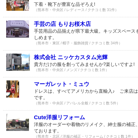
下着・靴下が豊富な品ぞろえ!
（熊本市・中央区 / レディース / クチコミ数 31件）
手芸の店 もりお桜木店
手芸用品の品揃えが県下最大級。キッズスペース
しめます。
（熊本市・東区 / 帽子・服飾雑貨 / クチコミ数 34件）
株式会社 ニッケカスタム光輝
貴方だけの服を創ってみませんか?楽しいですよ!
（熊本市・中央区 / メンズ / クチコミ数 1件）
マーガレット・ミュウ
ドレスは、すべてアメリカから直輸入♪ ご来店
です。
（熊本市・中央区 / アパレル全般 / クチコミ数 5件）
Cute洋服リフォーム
洋服のオーダーや着物のリメイク、紳士服の補正
ております。
（熊本市・北区 / 洋服の補正・リフォーム / クチコミ数 1件）