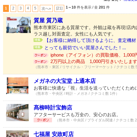
1～10
件を表示 / 全
201
件
1
2
3
4
5
[21]
次へ»
質屋 質乃蔵
熊本市東区にある質屋です。外観は蔵を再現!店内
ラス越し対面査定。女性にも人気です。
【お客様に納得して頂けるように、査定機材も
とっても親切でいい質屋さんでした！...
iphone（アイフォン）の買取価格、1,000円
2万円以上の商品 1,000円引きいたします♪
（熊本市・東区 / リサイクル・フリーマーケット / クチコミ数 
メガネの大宝堂 上通本店
お客様に快適な「視」生活を送っていただくため
（熊本市・中央区 / 時計・メガネ / クチコミ数 1件）
髙柳時計宝飾店
アフターサービスも万全の、安心のお店。
（熊本市・中央区 / ブライダル関連 / クチコミ数 
七福屋 安政町店