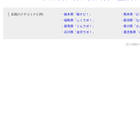
全国のクチコミナビ(R)
・栃木県「栃ナビ！」
・熊本県「ひ
・福島県「ふくラボ！」
・新潟県「な
・群馬県「ぐんラボ！」
・香川県「さ
・石川県「金沢ラボ！」
・鹿児島県「
(C) HitBit