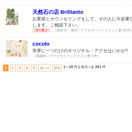
天然石の店 Brillianto
お客様とカウンセリングをして、その人に今必要
します。ご相談下さい。
（熊本市・東区 / アクセサリー / クチコミ数 81件
cocolo
世界に一つだけのオリジナル・アクセはいかが?
（菊陽町 / アクセサリー / クチコミ数 5件）
1～10
件を表示 / 全
201
件
1
2
3
4
5
[21]
次へ»