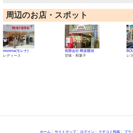
周辺のお店・スポット
morena(モレナ)
有限会社 蜂楽饅頭
BOU
レディース
甘味・和菓子
レ
ホーム
サイトマップ
ログイン
クチコミ投稿
プラ