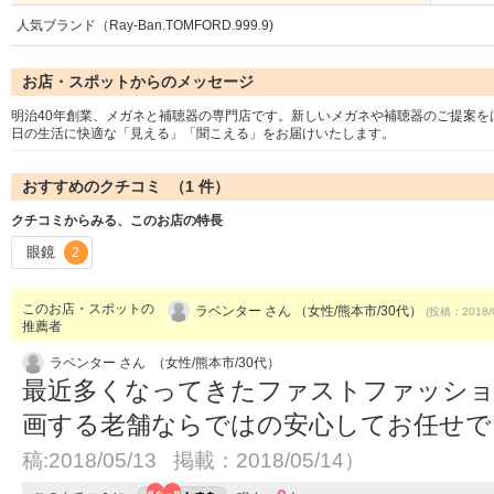
人気ブランド（Ray-Ban.TOMFORD.999.9)
お店・スポットからのメッセージ
明治40年創業、メガネと補聴器の専門店です。新しいメガネや補聴器のご提案
日の生活に快適な「見える」「聞こえる」をお届けいたします。
おすすめのクチコミ （
1
件）
クチコミからみる、このお店の特長
眼鏡
2
このお店・スポットの
ラベンター さん （女性/熊本市/30代）
(投稿：2018/
推薦者
ラベンター さん （女性/熊本市/30代）
最近多くなってきたファストファッショ
画する老舗ならではの安心してお任せ
稿:2018/05/13 掲載：2018/05/14）