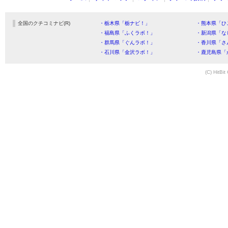
全国のクチコミナビ(R)
・栃木県「栃ナビ！」
・熊本県「ひ
・福島県「ふくラボ！」
・新潟県「な
・群馬県「ぐんラボ！」
・香川県「さ
・石川県「金沢ラボ！」
・鹿児島県「
(C) HitBit