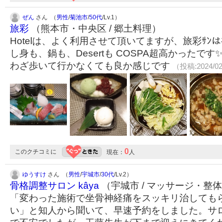
ぜん
さん （
男性
/
菊池市
/
50代
/Lv.1）
旅彩
（熊本市・中央区 / 郷土料理）
Hotelは、よく利用させて頂いてますが、旅彩ｻﾝ
し身も、鍋も、Desertも COSPA超高かったで
わざ歩いて行かなくても良か感じです
（投稿:2024/0
0
このクチコミに
現在：
人
ゆうすけ
さん （
男性
/
宇城市
/
30代
/Lv.2）
骨格調整サロン kâya
（宇城市 / マッサージ・整
「変わった施術で坐骨神経痛をスッキリ治しても
い」と知人から聞いて、早速予約をしました。サ