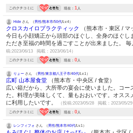
1
このクチコミに
現在：
人
Hide
さん （
男性
/
熊本市
/
50代
/Lv.4）
クロスカイロプラクティック
（熊本市・東区 / 
今日も小顔矯正から頭部のほぐし、全身のほぐし
ただき至福の時間を過ごすことが出来ました。 
稿:2023/06/13 掲載：2023/06/14）
0
このクチコミに
現在：
人
りょー
さん （
男性
/
東京都八王子市
/
40代
/Lv.1）
広町 山本屋食堂
（熊本市・中央区 / 食堂）
広い箱だから、大所帯の宴会に使いました。コー
た。料理が美味しくて、量もおおいです。オスス
に利用したいです。
（投稿:2023/05/28 掲載：2023/05/2
0
このクチコミに
現在：
人
レンフィフォ
さん （
男性
/
熊本市
/
40代
/Lv.1）
もみほぐし整体のお店 はっぴぃ
（熊本市・北区 /