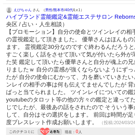
えびちゃん
さん （
男性
/
熊本市
/
40代
/Lv.1）
ハイブランド霊能鑑定&霊能エステサロン Rebornst
央区 / 占い・人生相談）
【プロモーション】自分の使命とツインレイの相
の霊視鑑定して頂きました。 優華さんはほんもの
ます。 霊視鑑定30分なのですぐ終わるんだろう
すごく楽しく話をさせて頂いて気が付いたら外が
た笑 鑑定して頂いたら優華さんと自分が魂上の兄
りましたｗ 自分の霊感が強くならないようにずっ
たが 自分の使命にむかって、力を磨いていきたい
ンレイの相手の事は何も伝えてませんでしたが 背
ばっと当てられました。 ツインレイについての鑑
youtubeのタロット等の他の方々の鑑定と違って
じでしたが、最後あの話をされたので そういう事
して、自分はその選択をします。 前回は時間が足
度ブレスレット作成お願いします。
（投稿:2024/03/2
0
このクチコミに
現在：
人