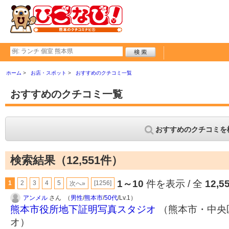
ホーム
お店・スポット
おすすめのクチコミ一覧
おすすめのクチコミ一覧
おすすめのクチコミを
検索結果（12,551件）
1～10
件を表示 / 全
12,5
1
2
3
4
5
[1256]
次へ»
アンメル
さん （
男性
/
熊本市
/
50代
/Lv.1）
熊本市役所地下証明写真スタジオ
（熊本市・中央区
オ）