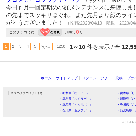
今日も月一回定期の小顔メンテナンスに来院しま
の先までスッキリほぐれ、また先月より顔のライ
がとうございました！
（投稿:2023/04/13 掲載：2023/04
0
このクチコミに
現在：
人
1～10
件を表示 / 全
12,5
1
2
3
4
5
[1256]
次へ»
ホーム
サイトマップ
ログイン
クチコミ投稿
プラ
全国のクチコミナビ(R)
・栃木県「栃ナビ！」
・熊本県「ひ
・福島県「ふくラボ！」
・新潟県「な
・群馬県「ぐんラボ！」
・香川県「さ
・石川県「金沢ラボ！」
・鹿児島県「
(C) HitBit