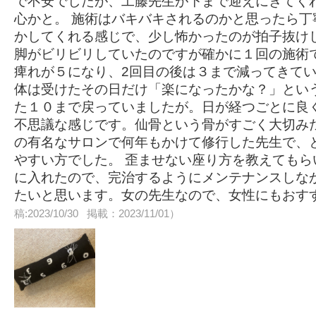
で不安でしたが、工藤先生が下まで迎えにきてく
心かと。 施術はバキバキされるのかと思ったら丁
かしてくれる感じで、少し怖かったのが拍子抜け
脚がビリビリしていたのですが確かに１回の施術で
痺れが５になり、2回目の後は３まで減ってきて
体は受けたその日だけ「楽になったかな？」とい
た１０まで戻っていましたが。日が経つごとに良
不思議な感じです。仙骨という骨がすごく大切み
の有名なサロンで何年もかけて修行した先生で、
やすい方でした。 歪ませない座り方を教えてもら
に入れたので、完治するようにメンテナンスしな
たいと思います。女の先生なので、女性にもおす
稿:2023/10/30 掲載：2023/11/01）