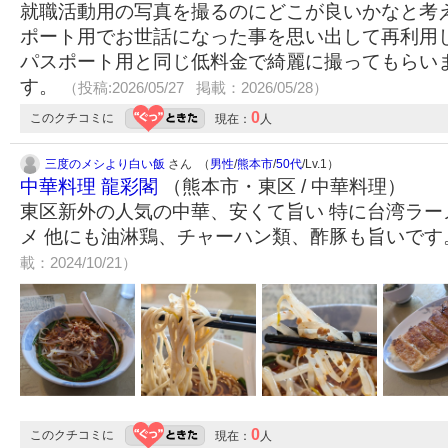
就職活動用の写真を撮るのにどこが良いかなと考
ポート用でお世話になった事を思い出して再利用し
パスポート用と同じ低料金で綺麗に撮ってもらいま
す。
（投稿:2026/05/27 掲載：2026/05/28）
0
このクチコミに
現在：
人
三度のメシより白い飯
さん （
男性
/
熊本市
/
50代
/Lv.1）
中華料理 龍彩閣
（熊本市・東区 / 中華料理）
東区新外の人気の中華、安くて旨い 特に台湾ラー
メ 他にも油淋鶏、チャーハン類、酢豚も旨いで
載：2024/10/21）
0
このクチコミに
現在：
人