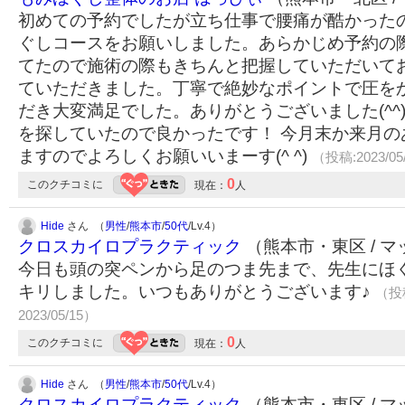
初めての予約でしたが立ち仕事で腰痛が酷かった
ぐしコースをお願いしました。あらかじめ予約の
てたので施術の際もきちんと把握していただいて
ていただきました。丁寧で絶妙なポイントで圧を
だき大変満足でした。ありがとうございました(^^
を探していたので良かったです！ 今月末か来月の
ますのでよろしくお願いいまーす(^ ^)
（投稿:2023/05
0
このクチコミに
現在：
人
Hide
さん （
男性
/
熊本市
/
50代
/Lv.4）
クロスカイロプラクティック
（熊本市・東区 / 
今日も頭の突ペンから足のつま先まで、先生にほ
キリしました。いつもありがとうございます♪
（投稿
2023/05/15）
0
このクチコミに
現在：
人
Hide
さん （
男性
/
熊本市
/
50代
/Lv.4）
クロスカイロプラクティック
（熊本市・東区 / 