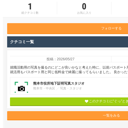
1
0
総クチコミ数
お気に入り
フォローする
クチコミ一覧
投稿：2026/05/27
就職活動用の写真を撮るのにどこが良いかなと考えた時に、以前パスポート
就活用もパスポート用と同じ低料金で綺麗に撮ってもらいました。 良かった
熊本市役所地下証明写真スタジオ
熊本市・中央区
写真・スタジオ
このクチコミに“ぐっ”と
一覧をみる