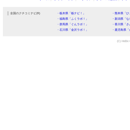
全国のクチコミナビ(R)
・栃木県「栃ナビ！」
・熊本県「ひ
・福島県「ふくラボ！」
・新潟県「な
・群馬県「ぐんラボ！」
・香川県「さ
・石川県「金沢ラボ！」
・鹿児島県「
(C) HitBit