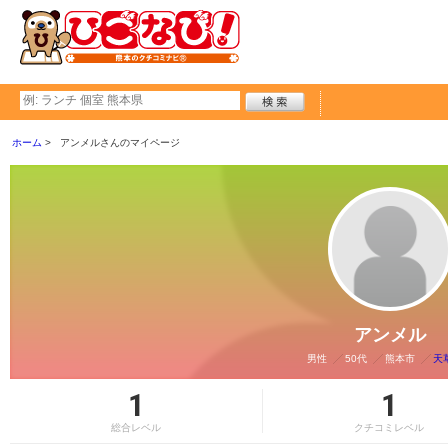
ホーム
アンメルさんのマイページ
アンメル
男性
50代
熊本市
天
1
1
総合レベル
クチコミレベル