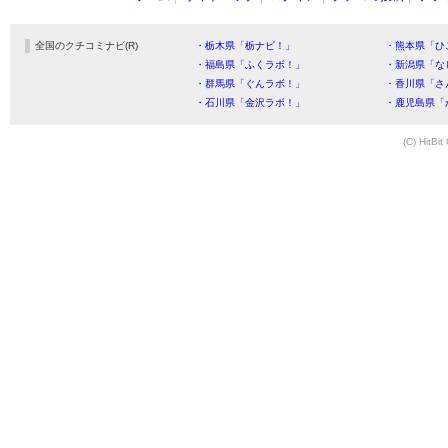
全国のクチコミナビ(R)
・栃木県「栃ナビ！」
・熊本県「ひ
・福島県「ふくラボ！」
・新潟県「な
・群馬県「ぐんラボ！」
・香川県「さ
・石川県「金沢ラボ！」
・鹿児島県「
(C) HitBit