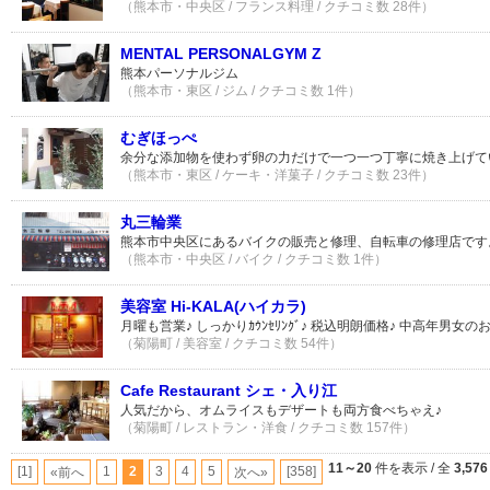
（熊本市・中央区 / フランス料理 / クチコミ数 28件）
MENTAL PERSONALGYM Z
熊本パーソナルジム
（熊本市・東区 / ジム / クチコミ数 1件）
むぎほっぺ
余分な添加物を使わず卵の力だけで一つ一つ丁寧に焼き上げて
（熊本市・東区 / ケーキ・洋菓子 / クチコミ数 23件）
丸三輪業
熊本市中央区にあるバイクの販売と修理、自転車の修理店です
（熊本市・中央区 / バイク / クチコミ数 1件）
美容室 Hi-KALA(ハイカラ)
月曜も営業♪ しっかりｶｳﾝｾﾘﾝｸﾞ♪ 税込明朗価格♪ 中高年男女
（菊陽町 / 美容室 / クチコミ数 54件）
Cafe Restaurant シェ・入り江
人気だから、オムライスもデザートも両方食べちゃえ♪
（菊陽町 / レストラン・洋食 / クチコミ数 157件）
11～20
件を表示 / 全
3,576
[1]
1
2
3
4
5
[358]
«前へ
次へ»