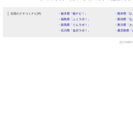
全国のクチコミナビ(R)
・栃木県「栃ナビ！」
・熊本県「ひ
・福島県「ふくラボ！」
・新潟県「な
・群馬県「ぐんラボ！」
・香川県「さ
・石川県「金沢ラボ！」
・鹿児島県「
(C) HitBit