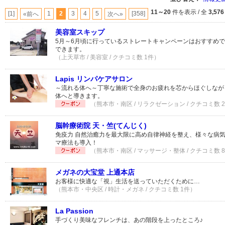
11～20
件を表示 / 全
3,576
[1]
1
2
3
4
5
[358]
«前へ
次へ»
美容室スキップ
5月～6月頃に行っているストレートキャンペーンはおすすめ
できます。
（上天草市 / 美容室 / クチコミ数 1件）
Lapis リンパケアサロン
～流れる体へ～丁寧な施術で全身のお疲れを芯からほぐしなが
体へと導きます。
（熊本市・南区 / リラクゼーション / クチコミ数 
脳幹療術院 天・竺(てんじく)
免疫力 自然治癒力を最大限に高め自律神経を整え、様々な病
マ療法も導入！
（熊本市・南区 / マッサージ・整体 / クチコミ数 
メガネの大宝堂 上通本店
お客様に快適な「視」生活を送っていただくために…
（熊本市・中央区 / 時計・メガネ / クチコミ数 1件）
La Passion
手づくり美味なフレンチは、あの階段を上ったところ♪