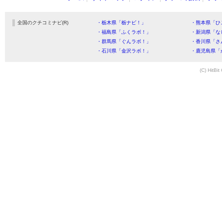
全国のクチコミナビ(R)
・栃木県「栃ナビ！」
・熊本県「ひ
・福島県「ふくラボ！」
・新潟県「な
・群馬県「ぐんラボ！」
・香川県「さ
・石川県「金沢ラボ！」
・鹿児島県「
(C) HitBit