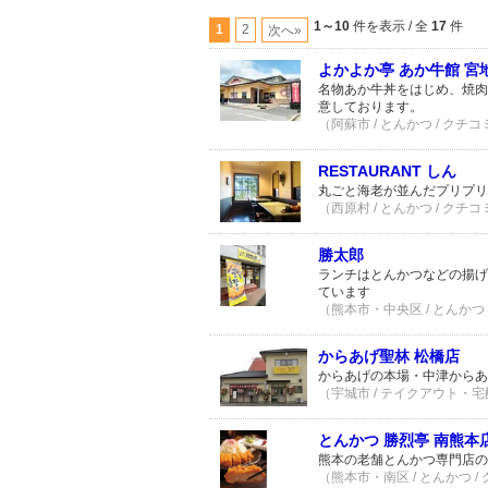
1～10
件を表示 / 全
17
件
1
2
次へ»
よかよか亭 あか牛館 宮
名物あか牛丼をはじめ、焼肉
意しております。
（阿蘇市 / とんかつ / クチコ
RESTAURANT しん
丸ごと海老が並んだプリプリ
（西原村 / とんかつ / クチコ
勝太郎
ランチはとんかつなどの揚げ
ています
（熊本市・中央区 / とんかつ 
からあげ聖林 松橋店
からあげの本場・中津からあ
（宇城市 / テイクアウト・宅配
とんかつ 勝烈亭 南熊本
熊本の老舗とんかつ専門店の
（熊本市・南区 / とんかつ /