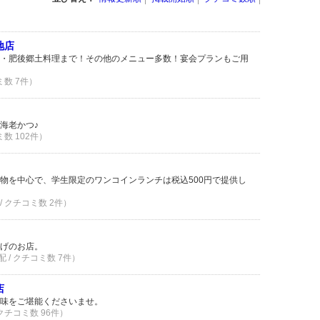
地店
・肥後郷土料理まで！その他のメニュー多数！宴会プランもご用
ミ数 7件）
海老かつ♪
ミ数 102件）
物を中心で、学生限定のワンコインランチは税込500円で提供し
/ クチコミ数 2件）
げのお店。
 / クチコミ数 7件）
店
味をご堪能くださいませ。
 クチコミ数 96件）