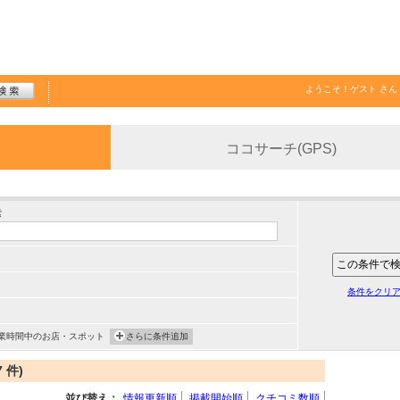
ようこそ！
ゲスト
さん
ココサーチ(GPS)
索
条件をクリ
業時間中のお店・スポット
さらに条件追加
 件)
並び替え：
情報更新順
掲載開始順
クチコミ数順