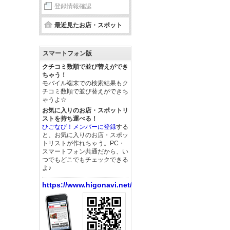
登録情報確認
最近見たお店・スポット
スマートフォン版
クチコミ数順で並び替えができ
ちゃう！
モバイル端末での検索結果もク
チコミ数順で並び替えができち
ゃうよ☆
お気に入りのお店・スポットリ
ストを持ち運べる！
ひごなび！メンバーに登録
する
と、お気に入りのお店・スポッ
トリストが作れちゃう。PC・
スマートフォン共通だから、い
つでもどこでもチェックできる
よ♪
https://www.higonavi.net/