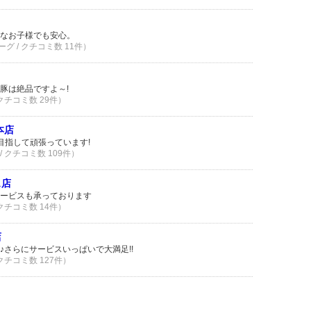
なお子様でも安心。
グ / クチコミ数 11件）
豚は絶品ですよ～!
 クチコミ数 29件）
本店
目指して頑張っています!
/ クチコミ数 109件）
ス店
ービスも承っております
 クチコミ数 14件）
店
♪さらにサービスいっぱいで大満足!!
 クチコミ数 127件）