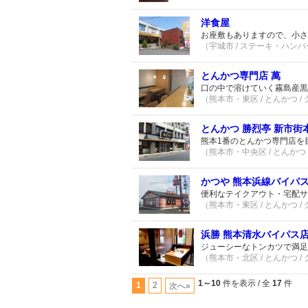
洋食屋
お座敷もありますので、小さ
（宇城市 / ステーキ・ハンバー
とんかつ専門店 萬
口の中で溶けていく霧島産黒
（熊本市・東区 / とんかつ /
とんかつ 勝烈亭 新市街
熊本1番のとんかつ専門店を
（熊本市・中央区 / とんかつ 
かつや 熊本浜線バイパ
便利なテイクアウト・宅配サ
（熊本市・東区 / とんかつ /
浜勝 熊本清水バイパス
ジューシーなトンカツで満足
（熊本市・北区 / とんかつ /
1～10
件を表示 / 全
17
件
1
2
次へ»