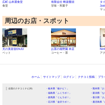
広町 山本屋食堂
有限会社 蜂楽饅頭
タイ
食堂
甘味・和菓子
Jyai
マ
周辺のお店・スポット
犬の美容室ENJU
お茶の堀野園 本店
Nin
ペット
コーヒー・茶
ア
ホーム
サイトマップ
ログイン
クチコミ投稿
プラ
全国のクチコミナビ(R)
・栃木県「栃ナビ！」
・熊本県「ひ
・福島県「ふくラボ！」
・新潟県「な
・群馬県「ぐんラボ！」
・香川県「さ
・石川県「金沢ラボ！」
・鹿児島県「