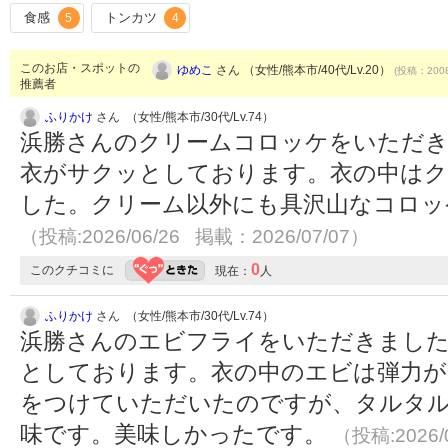
食感
トンカツ
5
4
このお店・スポットの
ゆめこ
さん （女性/熊本市/40代/Lv.20）
(投稿：2008
推薦者
ふりかけ
さん （女性/熊本市/30代/Lv.74）
浜勝さんのクリームコロッケをいただ
衣がサクッとしております。衣の中は
した。クリーム以外にも具沢山なコロッ
（投稿:2026/06/26 掲載：2026/07/07）
0
このクチコミに
現在：
人
ふりかけ
さん （女性/熊本市/30代/Lv.74）
浜勝さんのエビフライをいただきまし
としております。衣の中のエビは弾力が
をつけていただいたのですが、タルタ
味です。美味しかったです。
（投稿:2026/