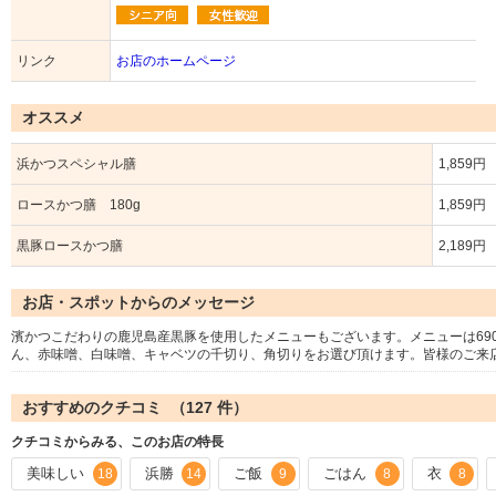
リンク
お店のホームページ
オススメ
浜かつスペシャル膳
1,859円
ロースかつ膳 180g
1,859円
黒豚ロースかつ膳
2,189円
お店・スポットからのメッセージ
濱かつこだわりの鹿児島産黒豚を使用したメニューもございます。メニューは69
ん、赤味噌、白味噌、キャベツの千切り、角切りをお選び頂けます。皆様のご来
おすすめのクチコミ （
127
件）
クチコミからみる、このお店の特長
美味しい
浜勝
ご飯
ごはん
衣
18
14
9
8
8