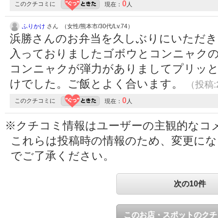
0
このクチコミに
現在：
人
ふりかけ
さん （女性/熊本市/30代/Lv.74）
浜勝さんのお弁当を久しぶりにいただき
入っておりましたゴボウとコンニャク
コンニャクが弾力がありましてプリッと
けでした。ご飯とよく合います。
（投稿:2
0
このクチコミに
現在：
人
※クチコミ情報はユーザーの主観的なコ
これらは投稿時の情報のため、変更に
でご了承ください。
次の10件
このお店・スポットのクチ