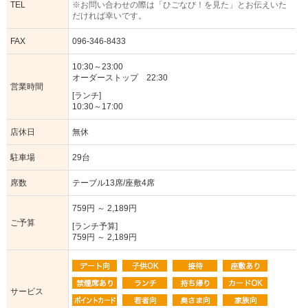
TEL
※お問い合わせの際は「ひごなび！を見た」とお伝えいた
だければ幸いです。
FAX
096-346-8433
10:30～23:00
オーダーストップ 22:30
営業時間
[ランチ]
10:30～17:00
店休日
無休
駐車場
29台
席数
テーブル13席/座敷4席
759円 ～ 2,189円
ご予算
[ランチ予算]
759円 ～ 2,189円
サービス