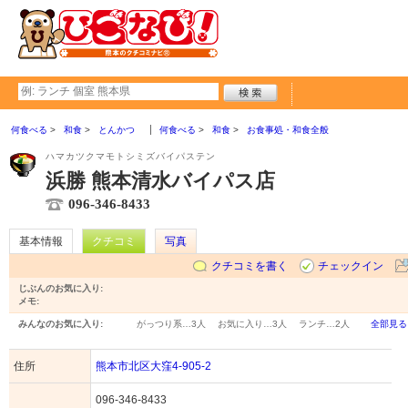
何食べる
和食
とんかつ
何食べる
和食
お食事処・和食全般
ハマカツクマモトシミズバイパステン
浜勝 熊本清水バイパス店
096-346-8433
基本情報
クチコミ
写真
クチコミを書く
チェックイン
じぶんのお気に入り:
メモ:
みんなのお気に入り:
がっつり系…
3人
お気に入り…
3人
ランチ…
2人
全部見る
住所
熊本市北区大窪4-905-2
096-346-8433