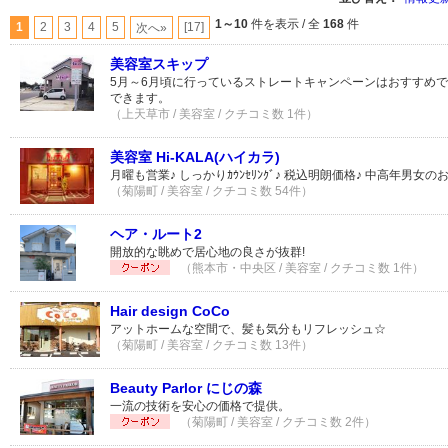
1～10
件を表示 / 全
168
件
1
2
3
4
5
[17]
次へ»
美容室スキップ
5月～6月頃に行っているストレートキャンペーンはおすすめ
できます。
（上天草市 / 美容室 / クチコミ数 1件）
美容室 Hi-KALA(ハイカラ)
月曜も営業♪ しっかりｶｳﾝｾﾘﾝｸﾞ♪ 税込明朗価格♪ 中高年男女
（菊陽町 / 美容室 / クチコミ数 54件）
ヘア・ルート2
開放的な眺めで居心地の良さが抜群!
（熊本市・中央区 / 美容室 / クチコミ数 1件）
Hair design CoCo
アットホームな空間で、髪も気分もリフレッシュ☆
（菊陽町 / 美容室 / クチコミ数 13件）
Beauty Parlor にじの森
一流の技術を安心の価格で提供。
（菊陽町 / 美容室 / クチコミ数 2件）