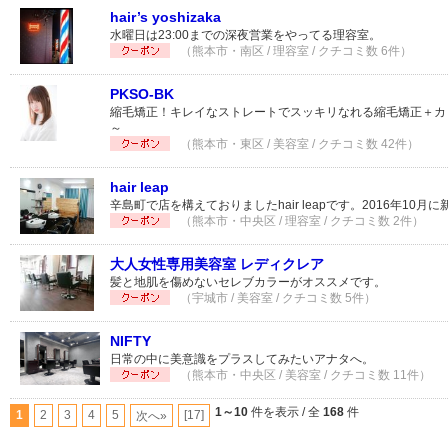
hair’s yoshizaka
水曜日は23:00までの深夜営業をやってる理容室。
（熊本市・南区 / 理容室 / クチコミ数 6件）
PKSO-BK
縮毛矯正！キレイなストレートでスッキリなれる縮毛矯正＋カット
～
（熊本市・東区 / 美容室 / クチコミ数 42件）
hair leap
辛島町で店を構えておりましたhair leapです。2016年10
（熊本市・中央区 / 理容室 / クチコミ数 2件）
大人女性専用美容室 レディクレア
髪と地肌を傷めないセレブカラーがオススメです。
（宇城市 / 美容室 / クチコミ数 5件）
NIFTY
日常の中に美意識をプラスしてみたいアナタへ。
（熊本市・中央区 / 美容室 / クチコミ数 11件）
1～10
件を表示 / 全
168
件
1
2
3
4
5
[17]
次へ»