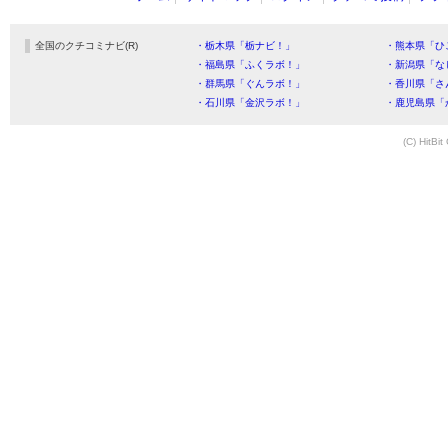
全国のクチコミナビ(R)
・栃木県「栃ナビ！」
・熊本県「ひ
・福島県「ふくラボ！」
・新潟県「な
・群馬県「ぐんラボ！」
・香川県「さ
・石川県「金沢ラボ！」
・鹿児島県「
(C) HitBit