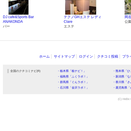
DJ cafe&Sports Bar
テクノGHエステ レディ
岡
ANAKONDA
Clare
公
バー
エステ
ホーム
サイトマップ
ログイン
クチコミ投稿
プラ
全国のクチコミナビ(R)
・栃木県「栃ナビ！」
・熊本県「ひ
・福島県「ふくラボ！」
・新潟県「な
・群馬県「ぐんラボ！」
・香川県「さ
・石川県「金沢ラボ！」
・鹿児島県「
(C) HitBit