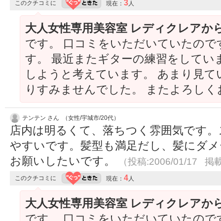
3
このクチコミに
現在：
人
大人女性専用美容室 レディクレアか
です。 口コミをいただいていたので
す。 最近またギターの練習をしてい
しようと考えています。 あまり見て
りすみませんでした。 またよろしく
テンテン さん （女性/宇城市/20代）
店内は明るくて、落ちつく雰囲気です。
やすいです。髪型も満足だし、髪にダメ
お願いしたいです。
（投稿:2006/01/17 掲載
4
このクチコミに
現在：
人
大人女性専用美容室 レディクレアか
です。 口コミをいただいていたので