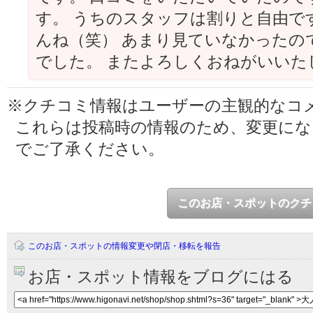
す。 うちのスタッフは割りと自由で
んね（笑） あまり見ていなかったの
でした。 またよろしくおねがいいた
※クチコミ情報はユーザーの主観的なコ
これらは投稿時の情報のため、変更に
でご了承ください。
このお店・スポットのクチ
このお店・スポットの情報変更や閉店・移転を報告
お店・スポット情報をブログにはる