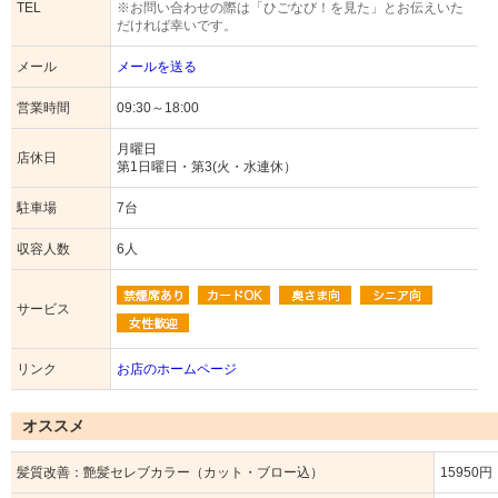
TEL
※お問い合わせの際は「ひごなび！を見た」とお伝えいた
だければ幸いです。
メール
メールを送る
営業時間
09:30～18:00
月曜日
店休日
第1日曜日・第3(火・水連休）
駐車場
7台
収容人数
6人
サービス
リンク
お店のホームページ
オススメ
髪質改善：艶髪セレブカラー（カット・ブロー込）
15950円