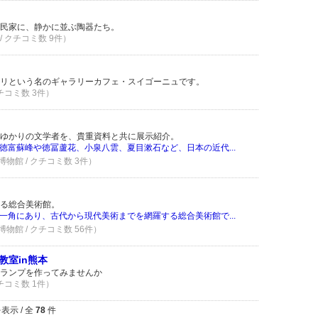
民家に、静かに並ぶ陶器たち。
/ クチコミ数 9件）
リという名のギャラリーカフェ・スイゴーニュです。
クチコミ数 3件）
ゆかりの文学者を、貴重資料と共に展示紹介。
徳富蘇峰や徳冨蘆花、小泉八雲、夏目漱石など、日本の近代...
物館 / クチコミ数 3件）
る総合美術館。
一角にあり、古代から現代美術までを網羅する総合美術館で...
物館 / クチコミ数 56件）
教室in熊本
ランプを作ってみませんか
クチコミ数 1件）
表示 / 全
78
件