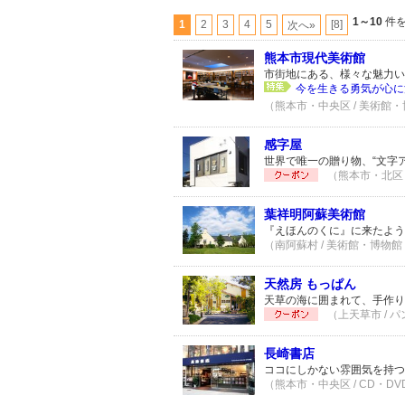
1～10
件を
1
2
3
4
5
[8]
次へ»
熊本市現代美術館
市街地にある、様々な魅力い
今を生きる勇気が心に
（熊本市・中央区 / 美術館・博
感字屋
世界で唯一の贈り物、“文字ア
（熊本市・北区 
葉祥明阿蘇美術館
『えほんのくに』に来たよう
（南阿蘇村 / 美術館・博物館 
天然房 もっぱん
天草の海に囲まれて、手作り
（上天草市 / パ
長崎書店
ココにしかない雰囲気を持つ
（熊本市・中央区 / CD・DVD