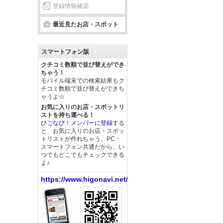
登録情報確認
最近見たお店・スポット
スマートフォン版
クチコミ数順で並び替えができ
ちゃう！
モバイル端末での検索結果もク
チコミ数順で並び替えができち
ゃうよ☆
お気に入りのお店・スポットリ
ストを持ち運べる！
ひごなび！メンバーに登録
する
と、お気に入りのお店・スポッ
トリストが作れちゃう。PC・
スマートフォン共通だから、い
つでもどこでもチェックできる
よ♪
https://www.higonavi.net/