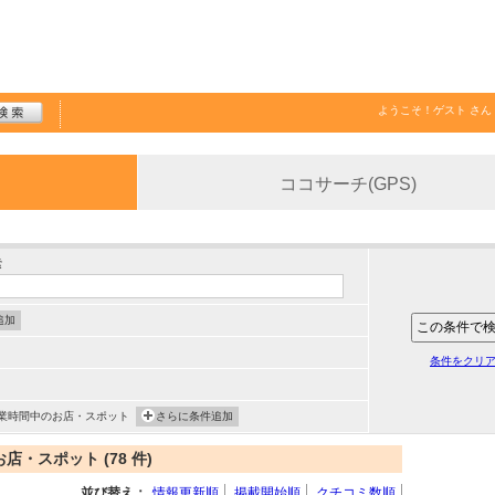
ようこそ！
ゲスト
さん
ココサーチ(GPS)
索
追加
条件をクリ
業時間中のお店・スポット
さらに条件追加
・スポット (78 件)
並び替え：
情報更新順
掲載開始順
クチコミ数順