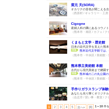
窯元 天(SORA)
オカリナの音色が聞こえる古
（西原村 / ギャラリー・工房 
Cigogne
産婦人科の隣にあるコウノト
（熊本市・南区 / カフェ / 
くまもと文学・歴史館
日本の近代文学を支えた熊本
熊本近代文学館では、
（熊本市・中央区 / 美術館・博
熊本県立美術館 本館
古代から現代美術まで網羅す
熊本城の二の丸公園の
（熊本市・中央区 / 美術館・博
手作りガラスランプ体験
あなたも光り輝くオリジナル
（合志市 / 習い事・教室 / 
1～10
件を
1
2
3
4
5
[8]
次へ»