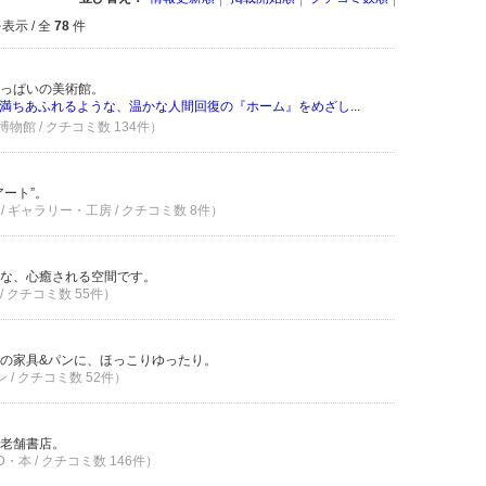
表示 / 全
78
件
っぱいの美術館。
満ちあふれるような、温かな人間回復の『ホーム』をめざし...
物館 / クチコミ数 134件）
ート”。
/ ギャラリー・工房 / クチコミ数 8件）
な、心癒される空間です。
/ クチコミ数 55件）
の家具&パンに、ほっこりゆったり。
ン / クチコミ数 52件）
老舗書店。
・本 / クチコミ数 146件）