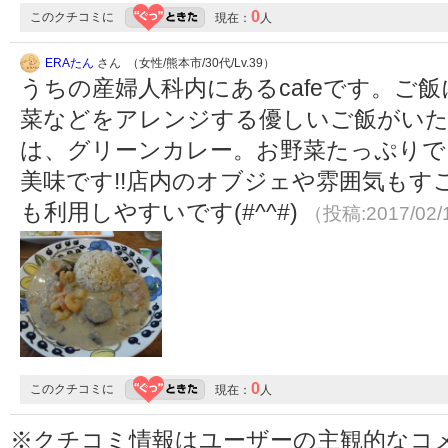
0
このクチコミに
現在：
人
ERAたん
さん （女性/熊本市/30代/Lv.39）
うちの産婦人科内にあるcafeです。ご
菜などをアレンジする優しいご飯がい
は、グリーンカレー。お野菜たっぷりで
美味です!!店内のオブジェや雰囲気もす
も利用しやすいです(#^^#)
（投稿:2017/02
0
このクチコミに
現在：
人
※クチコミ情報はユーザーの主観的なコ