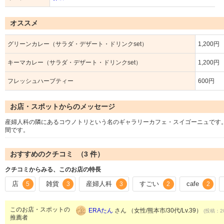
オススメ
グリーンカレー（サラダ・デザート・ドリンクset）
1,200円
キーマカレー（サラダ・デザート・ドリンクset）
1,200円
フレッシュハーブティー
600円
お店・スポットからのメッセージ
産婦人科の隣にあるコウノトリという名のギャラリーカフェ・スイゴーニュです
間です。
おすすめのクチコミ （
3
件）
クチコミからみる、このお店の特長
店
雑貨
産婦人科
すごい
cafe
5
3
3
2
2
このお店・スポットの
ERAたん
さん （女性/熊本市/30代/Lv.39）
(投稿：20
推薦者