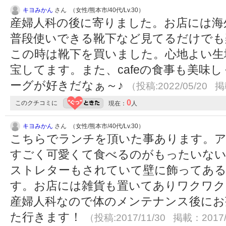
キヨみかん
さん （女性/熊本市/40代/Lv.30）
産婦人科の後に寄りました。お店には海
普段使いできる靴下など見てるだけでも
この時は靴下を買いました。心地よい生
宝してます。また、cafeの食事も美味
ーグが好きだなぁ～♪
（投稿:2022/05/20 掲
0
このクチコミに
現在：
人
キヨみかん
さん （女性/熊本市/40代/Lv.30）
こちらでランチを頂いた事あります。
すごく可愛くて食べるのがもったいな
ストレターもされていて壁に飾ってある
す。お店には雑貨も置いてありワクワク
産婦人科なので体のメンテナンス後にお
た行きます！
（投稿:2017/11/30 掲載：2017/