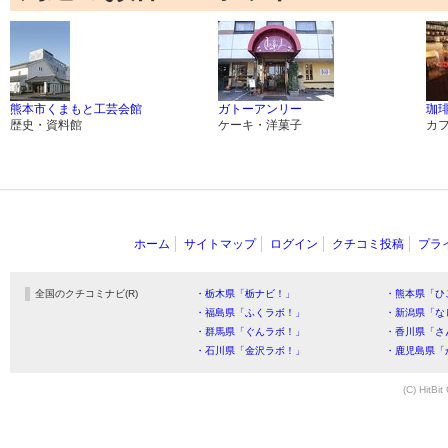
熊本市くまもと工芸会館
ガトーアンリー
珈琲
歴史・資料館
ケーキ・洋菓子
カ
ホーム
サイトマップ
ログイン
クチコミ投稿
プラ
全国のクチコミナビ(R)
・栃木県「栃ナビ！」
・熊本県「ひ
・福島県「ふくラボ！」
・新潟県「な
・群馬県「ぐんラボ！」
・香川県「さ
・石川県「金沢ラボ！」
・鹿児島県「
(C) HitBit