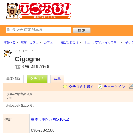
何食べる
喫茶・カフェ
カフェ
遊びに行こう
ミュージアム・ギャラリー
ギャ
スイゴーニュ
Cigogne
096-288-5566
基本情報
クチコミ
写真
クチコミを書く
チェックイン
じぶんのお気に入り:
メモ:
みんなのお気に入り:
住所
熊本市南区八幡5-10-12
096-288-5566