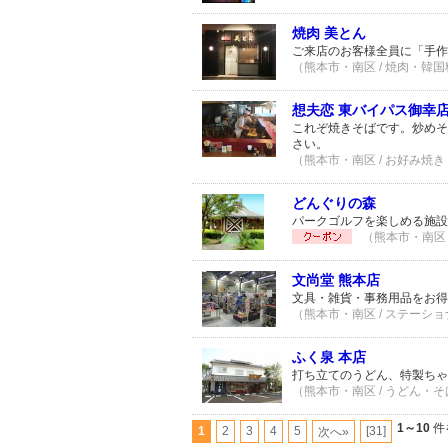
焼肉 美とん
ご来店のお客様全員に「手作
（熊本市・南区 / 焼肉・韓国料
想夫恋 東バイパス御幸
これぞ焼きそばです。炒めそ
さい。
（熊本市・南区 / お好み焼き
どんぐりの森
パークゴルフを楽しめる施設
（熊本市・南区 
文尚堂 熊本店
文具・雑貨・事務用品をお得
（熊本市・南区 / ステーショナ
ふく泉 本店
打ち立てのうどん、特製ちゃ
（熊本市・南区 / うどん・そば
1～10
件
1
2
3
4
5
[31]
次へ»