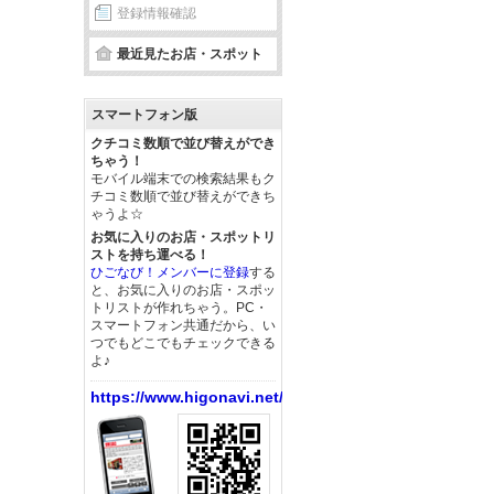
登録情報確認
最近見たお店・スポット
スマートフォン版
クチコミ数順で並び替えができ
ちゃう！
モバイル端末での検索結果もク
チコミ数順で並び替えができち
ゃうよ☆
お気に入りのお店・スポットリ
ストを持ち運べる！
ひごなび！メンバーに登録
する
と、お気に入りのお店・スポッ
トリストが作れちゃう。PC・
スマートフォン共通だから、い
つでもどこでもチェックできる
よ♪
https://www.higonavi.net/