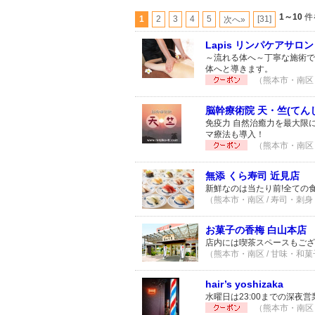
1～10
件
1
2
3
4
5
[31]
次へ»
Lapis リンパケアサロン
～流れる体へ～丁寧な施術で
体へと導きます。
（熊本市・南区 
脳幹療術院 天・竺(てん
免疫力 自然治癒力を最大限
マ療法も導入！
（熊本市・南区 
無添 くら寿司 近見店
新鮮なのは当たり前!全ての
（熊本市・南区 / 寿司・刺身 
お菓子の香梅 白山本店
店内には喫茶スペースもござ
（熊本市・南区 / 甘味・和菓子
hair’s yoshizaka
水曜日は23:00までの深夜
（熊本市・南区 /