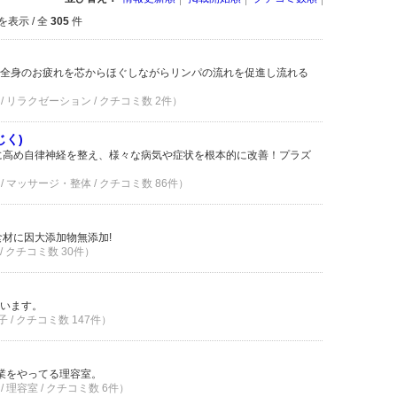
を表示 / 全
305
件
全身のお疲れを芯からほぐしながらリンパの流れを促進し流れる
/ リラクゼーション / クチコミ数 2件）
じく)
に高め自律神経を整え、様々な病気や症状を根本的に改善！プラズ
/ マッサージ・整体 / クチコミ数 86件）
食材に因大添加物無添加!
/ クチコミ数 30件）
います。
 / クチコミ数 147件）
営業をやってる理容室。
 理容室 / クチコミ数 6件）