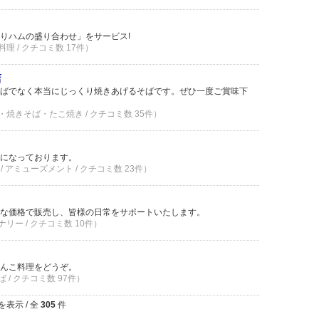
りハムの盛り合わせ」をサービス!
理 / クチコミ数 17件）
店
ばでなく本当にじっくり焼きあげるそばです。ぜひ一度ご賞味下
・焼きそば・たこ焼き / クチコミ数 35件）
になっております。
/ アミューズメント / クチコミ数 23件）
な価格で販売し、皆様の日常をサポートいたします。
リー / クチコミ数 10件）
んこ料理をどうぞ。
 / クチコミ数 97件）
を表示 / 全
305
件