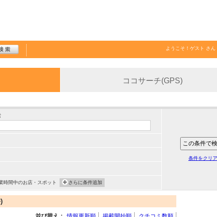
ようこそ！
ゲスト
さん
ココサーチ(GPS)
索
条件をクリ
業時間中のお店・スポット
さらに条件追加
)
並び替え：
情報更新順
掲載開始順
クチコミ数順