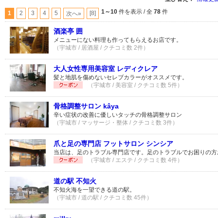
1～10
件を表示 / 全
78
件
1
2
3
4
5
[8]
次へ»
酒楽亭 囲
メニューにない料理も作ってもらえるお店です。
（宇城市 / 居酒屋 / クチコミ数 2件）
大人女性専用美容室 レディクレア
髪と地肌を傷めないセレブカラーがオススメです。
（宇城市 / 美容室 / クチコミ数 5件）
骨格調整サロン kâya
辛い症状の改善に優しいタッチの骨格調整サロン
（宇城市 / マッサージ・整体 / クチコミ数 3件）
爪と足の専門店 フットサロン シンシア
当店は、足のトラブル専門店です。足のトラブルでお困りの方
（宇城市 / エステ / クチコミ数 4件）
道の駅 不知火
不知火海を一望できる道の駅。
（宇城市 / 道の駅 / クチコミ数 45件）