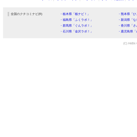
全国のクチコミナビ(R)
・栃木県「栃ナビ！」
・熊本県「ひ
・福島県「ふくラボ！」
・新潟県「な
・群馬県「ぐんラボ！」
・香川県「さ
・石川県「金沢ラボ！」
・鹿児島県「
(C) HitBit