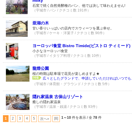
milky
石窯で焼く自然発酵種のパン、他では決して味わえません!
（宇城市 / パン / クチコミ数 191件）
亜湖の木
甘い香りいっぱいの店内でスウィーツを選ぶ幸せ。
（宇城市 / ケーキ・洋菓子 / クチコミ数 96件）
ヨーロッパ食堂 Bistro Timide(ビストロ ティミード)
小さなヨーロッパ食堂
（宇城市 / イタリア料理 / クチコミ数 10件）
龍燈公園
桜の時期は駐車場で花見が楽しめますよ★
広々としたグランドで、申請していただければいつでもご
（宇城市 / 体育館・グラウンド / クチコミ数 5件）
隠れ家温泉 古保山リゾート
癒しの隠れ家温泉
（宇城市 / 温泉・銭湯 / クチコミ数 93件）
1～10
件を表示 / 全
78
件
1
2
3
4
5
[8]
次へ»