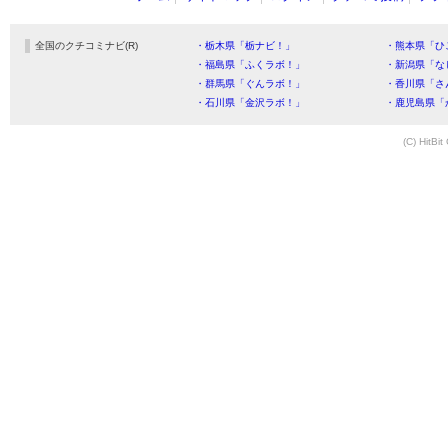
全国のクチコミナビ(R)
・栃木県「栃ナビ！」
・熊本県「ひ
・福島県「ふくラボ！」
・新潟県「な
・群馬県「ぐんラボ！」
・香川県「さ
・石川県「金沢ラボ！」
・鹿児島県「
(C) HitBit