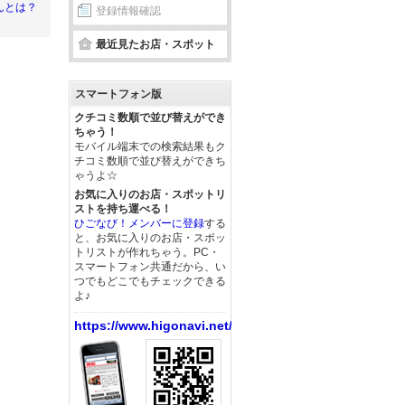
んとは？
登録情報確認
最近見たお店・スポット
スマートフォン版
クチコミ数順で並び替えができ
ちゃう！
モバイル端末での検索結果もク
チコミ数順で並び替えができち
ゃうよ☆
お気に入りのお店・スポットリ
ストを持ち運べる！
ひごなび！メンバーに登録
する
と、お気に入りのお店・スポッ
トリストが作れちゃう。PC・
スマートフォン共通だから、い
つでもどこでもチェックできる
よ♪
https://www.higonavi.net/