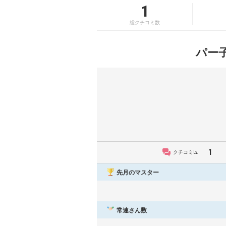
1
総クチコミ数
パー
1
クチコミLv.
先月のマスター
常連さん数