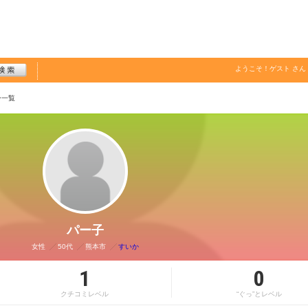
ようこそ！
ゲスト
さん
ー一覧
パー子
女性
50代
熊本市
すいか
1
0
クチコミレベル
“ぐっ”とレベル