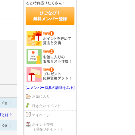
ると特典盛りだくさん！
ひごなび！
無料メンバー登録
[→メンバー特典の詳細をみる]
お気に入り
0
個
行きたいイベント
度とは？
マイページ
ポイント交換
0
個
（現在 0ポイント）