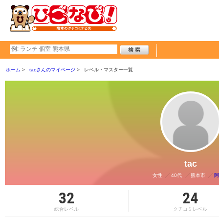
ホーム
tacさんのマイページ
レベル・マスター一覧
tac
女性
40代
熊本市
阿
32
24
総合レベル
クチコミレベル