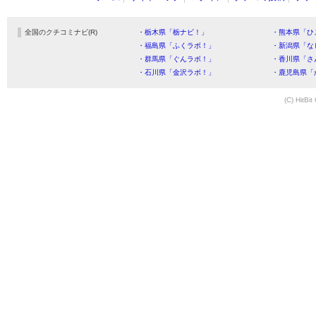
全国のクチコミナビ(R)
・栃木県「栃ナビ！」
・熊本県「ひ
・福島県「ふくラボ！」
・新潟県「な
・群馬県「ぐんラボ！」
・香川県「さ
・石川県「金沢ラボ！」
・鹿児島県「
(C) HitBit