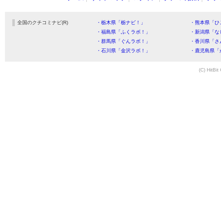
全国のクチコミナビ(R)
・栃木県「栃ナビ！」
・熊本県「ひ
・福島県「ふくラボ！」
・新潟県「な
・群馬県「ぐんラボ！」
・香川県「さ
・石川県「金沢ラボ！」
・鹿児島県「
(C) HitBit