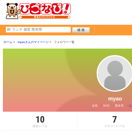
ホーム
myaoさんのマイページ
フォロワー一覧
myao
女性
50代
熊本市
ヒ
10
7
総合レベル
クチコミレベル