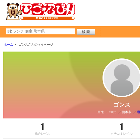
ホーム
ゴンスさんのマイページ
ゴンス
男性
50代
熊本市
通
1
1
総合レベル
クチコミレベル