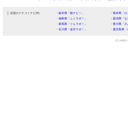
全国のクチコミナビ(R)
・栃木県「栃ナビ！」
・熊本県「ひ
・福島県「ふくラボ！」
・新潟県「な
・群馬県「ぐんラボ！」
・香川県「さ
・石川県「金沢ラボ！」
・鹿児島県「
(C) HitBit