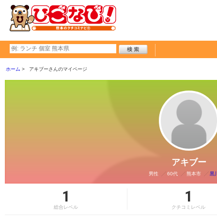
ホーム
アキブーさんのマイページ
アキブー
男性
60代
熊本市
黒
1
1
総合レベル
クチコミレベル