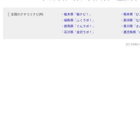
全国のクチコミナビ(R)
・栃木県「栃ナビ！」
・熊本県「ひ
・福島県「ふくラボ！」
・新潟県「な
・群馬県「ぐんラボ！」
・香川県「さ
・石川県「金沢ラボ！」
・鹿児島県「
(C) HitBit