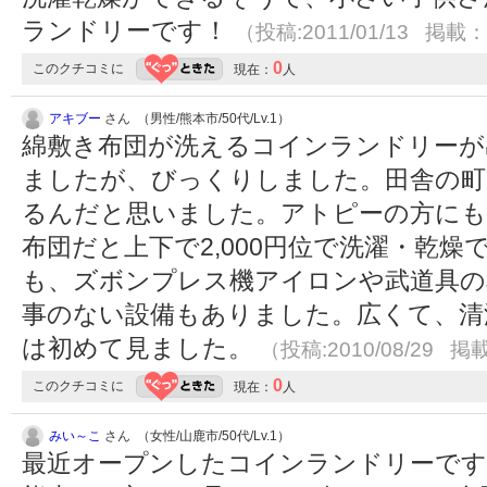
ランドリーです！
（投稿:2011/01/13 掲載：2
0
このクチコミに
現在：
人
アキブー
さん （男性/熊本市/50代/Lv.1）
綿敷き布団が洗えるコインランドリーが
ましたが、びっくりしました。田舎の町
るんだと思いました。アトピーの方にも
布団だと上下で2,000円位で洗濯・乾
も、ズボンプレス機アイロンや武道具の
事のない設備もありました。広くて、清
は初めて見ました。
（投稿:2010/08/29 掲載
0
このクチコミに
現在：
人
みい～こ
さん （女性/山鹿市/50代/Lv.1）
最近オープンしたコインランドリーです