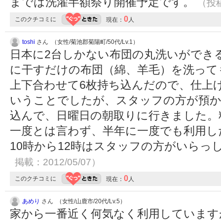
までは洗濯半額祭り開催予定です。
（投稿
0
このクチコミに
現在：
人
toshi
さん （女性/菊池郡菊陽町/50代/Lv.1）
日本に2台しかない布団の丸洗いができ
に干すだけの布団（綿、羊毛）を洗って
上下合わせて6枚持ち込んだので、仕上
いうことでしたが、スタッフの方が預か
込んで、日曜日の朝取りに行きました。
一度とは言わず、半年に一度でも利用し
10時から12時はスタッフの方がいらっ
掲載：2012/05/07）
0
このクチコミに
現在：
人
あめり
さん （女性/山鹿市/20代/Lv.5）
家から一番近く何気なく利用しています