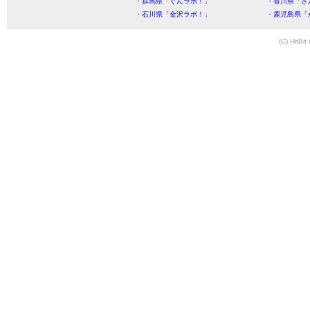
・群馬県「ぐんラボ！」
・香川県「さ
・石川県「金沢ラボ！」
・鹿児島県「
(C) HitBit