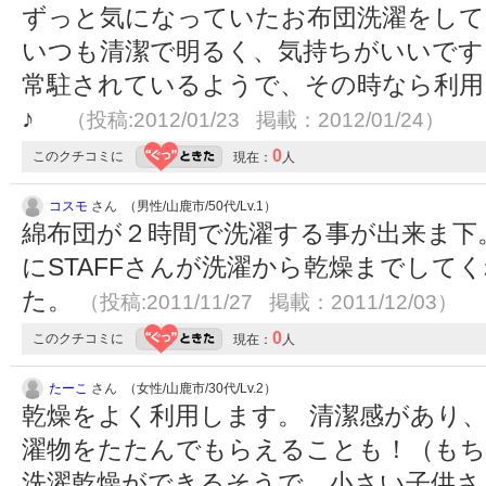
ずっと気になっていたお布団洗濯をして
いつも清潔で明るく、気持ちがいいです
常駐されているようで、その時なら利用
♪
（投稿:2012/01/23 掲載：2012/01/24）
0
このクチコミに
現在：
人
コスモ
さん （男性/山鹿市/50代/Lv.1）
綿布団が２時間で洗濯する事が出来ま下
にSTAFFさんが洗濯から乾燥までして
た。
（投稿:2011/11/27 掲載：2011/12/03）
0
このクチコミに
現在：
人
たーこ
さん （女性/山鹿市/30代/Lv.2）
乾燥をよく利用します。 清潔感があり
濯物をたたんでもらえることも！（もち
洗濯乾燥ができるそうで、小さい子供さ