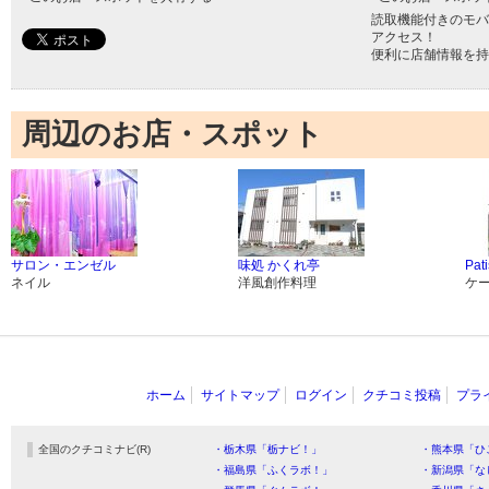
読取機能付きのモバ
アクセス！
便利に店舗情報を持
周辺のお店・スポット
サロン・エンゼル
味処 かくれ亭
Pat
ネイル
洋風創作料理
ケ
ホーム
サイトマップ
ログイン
クチコミ投稿
プラ
全国のクチコミナビ(R)
・栃木県「栃ナビ！」
・熊本県「ひ
・福島県「ふくラボ！」
・新潟県「な