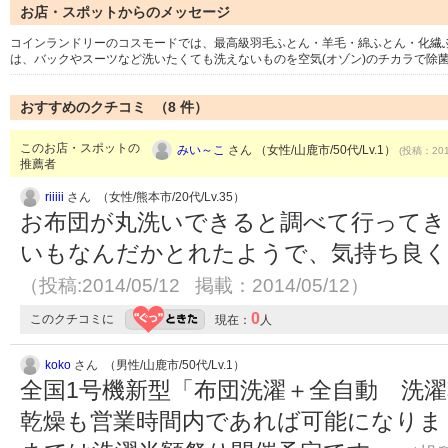
お店・スポットからのメッセージ
コインランドリーのコスモードでは、最高級羽毛ふとん・羊毛・綿ふとん・化繊ふ
は、バックやスーツなど洗いたくても洗えないものを空気(オゾン)のチカラで除
おすすめのクチコミ （
8
件）
このお店・スポットの
みい～こ
さん （女性/山鹿市/50代/Lv.1）
(投稿：201
推薦者
riiiii
さん （女性/熊本市/20代/Lv.35）
お布団が丸洗いできると調べて行ってき
いもなんだかとれたようで、気持ち良
（投稿:2014/05/12 掲載：2014/05/12）
0
このクチコミに
現在：
人
koko
さん （男性/山鹿市/50代/Lv.1）
全国1号機新型「布団洗濯＋全自動 洗
乾燥も営業時間内であれば可能になりました