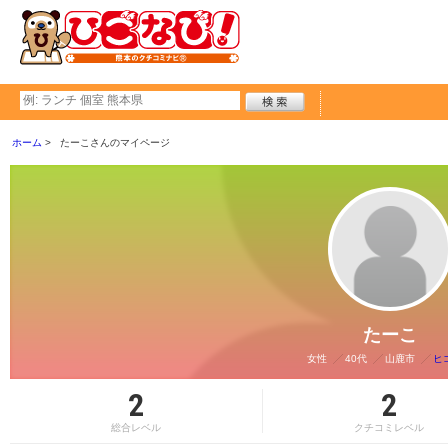
ホーム
たーこさんのマイページ
たーこ
女性
40代
山鹿市
ヒ
2
2
総合レベル
クチコミレベル