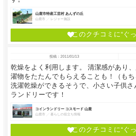
山鹿市特産工芸村 あんずの丘
山鹿市
レジャー施設
このクチコミに“ぐ
投稿：2011/01/13
乾燥をよく利用します。 清潔感があり
濯物をたたんでもらえることも！（もち
洗濯乾燥ができるそうで、小さい子供さ
ランドリーです！
コインランドリー コスモード 山鹿
山鹿市
暮らしの役立ち情報
このクチコミに“ぐ