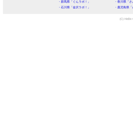
・群馬県「ぐんラボ！」
・香川県「さ
・石川県「金沢ラボ！」
・鹿児島県「
(C) HitBit