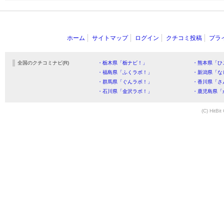
ホーム
サイトマップ
ログイン
クチコミ投稿
プラ
全国のクチコミナビ(R)
・栃木県「栃ナビ！」
・熊本県「ひ
・福島県「ふくラボ！」
・新潟県「な
・群馬県「ぐんラボ！」
・香川県「さ
・石川県「金沢ラボ！」
・鹿児島県「
(C) HitBit