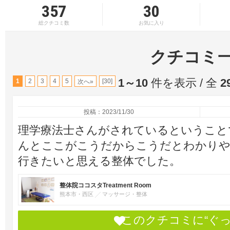
357
30
総クチコミ数
お気に入り
クチコミ
1～10
件を表示 / 全
2
1
2
3
4
5
[30]
次へ»
投稿：2023/11/30
理学療法士さんがされているということ
んとここがこうだからこうだとわかりや
行きたいと思える整体でした。
整体院ココスタTreatment Room
熊本市・西区
マッサージ・整体
このクチコミに“ぐ