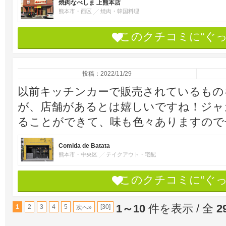
焼肉なべしま 上熊本店
熊本市・西区
焼肉・韓国料理
このクチコミに“ぐ
投稿：2022/11/29
以前キッチンカーで販売されているもの
が、店舗があるとは嬉しいですね！ジャ
ることができて、味も色々ありますので
Comida de Batata
熊本市・中央区
テイクアウト・宅配
このクチコミに“ぐ
1～10
件を表示 / 全
2
1
2
3
4
5
[30]
次へ»