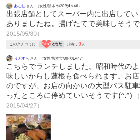
あむむ
さん （女性/熊本市/20代/Lv.46）
出張店舗としてスーパー内に出店してい
ありましたね。揚げたてで美味しそう
2015/05/30）
0
このクチコミに
現在：
人
りぷすら
さん （女性/熊本市/30代/Lv.47）
こちらでランチしました。昭和時代のよ
味しいからし蓮根も食べられます。お店
のですが、お店の向かいの大型バス駐車
ったところに停めていいそうです(^.^)
（
2015/04/27）