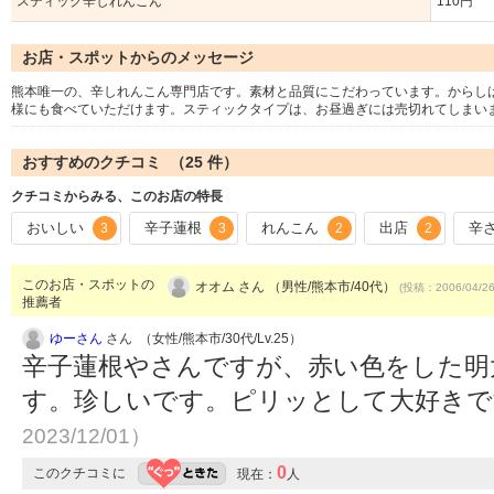
スティック辛しれんこん
110円
お店・スポットからのメッセージ
熊本唯一の、辛しれんこん専門店です。素材と品質にこだわっています。からし
様にも食べていただけます。スティックタイプは、お昼過ぎには売切れてしまい
おすすめのクチコミ （
25
件）
クチコミからみる、このお店の特長
おいしい
辛子蓮根
れんこん
出店
辛
3
3
2
2
このお店・スポットの
オオム さん （男性/熊本市/40代）
(投稿：2006/04/2
推薦者
ゆーさん
さん （女性/熊本市/30代/Lv.25）
辛子蓮根やさんですが、赤い色をした明
す。珍しいです。ピリッとして大好き
2023/12/01）
0
このクチコミに
現在：
人