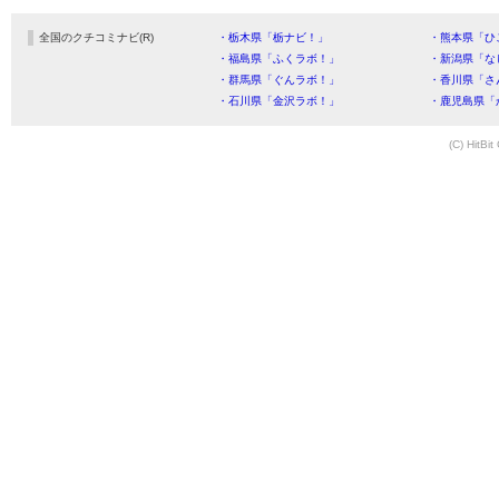
全国のクチコミナビ(R)
・栃木県「栃ナビ！」
・熊本県「ひ
・福島県「ふくラボ！」
・新潟県「な
・群馬県「ぐんラボ！」
・香川県「さ
・石川県「金沢ラボ！」
・鹿児島県「
(C) HitBit