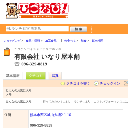
ショッピング
食品・酒類
加工食品
何食べる
和食
郷土料理
ユウゲンガイシャイナリヤホンポ
有限会社 いなり屋本舗
096-329-8819
基本情報
クチコミ
写真
クチコミを書く
チェックイン
じぶんのお気に入り:
メモ:
みんなのお気に入り:
行ってみたい！…
3人
ランチ…
2人
コストパフォーマンス…
1
住所
熊本市西区城山大塘2-1-10
096-329-8819