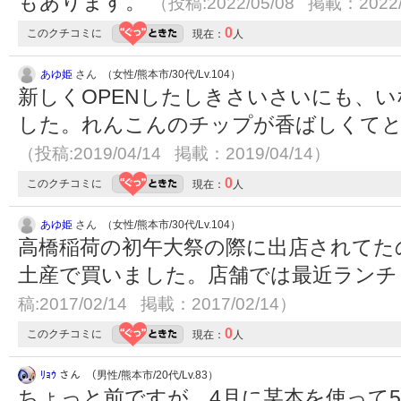
もあります。
（投稿:2022/05/08 掲載：2022/
0
このクチコミに
現在：
人
あゆ姫
さん （女性/熊本市/30代/Lv.104）
新しくOPENしたしきさいさいにも、
した。れんこんのチップが香ばしくて
（投稿:2019/04/14 掲載：2019/04/14）
0
このクチコミに
現在：
人
あゆ姫
さん （女性/熊本市/30代/Lv.104）
高橋稲荷の初午大祭の際に出店されてた
土産で買いました。店舗では最近ラン
稿:2017/02/14 掲載：2017/02/14）
0
このクチコミに
現在：
人
ﾘｮｳ
さん （男性/熊本市/20代/Lv.83）
ちょっと前ですが、4月に某本を使って5