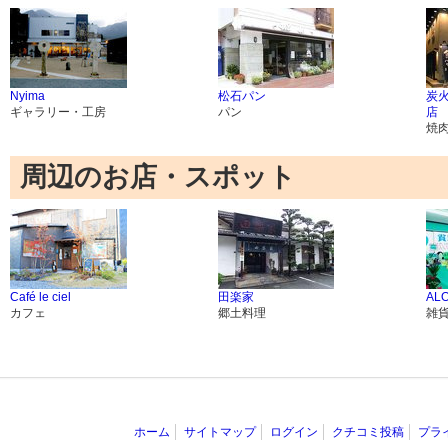
Nyima
松石パン
炭火
ギャラリー・工房
パン
店
焼
周辺のお店・スポット
Café le ciel
田楽家
AL
カフェ
郷土料理
雑
ホーム
サイトマップ
ログイン
クチコミ投稿
プラ