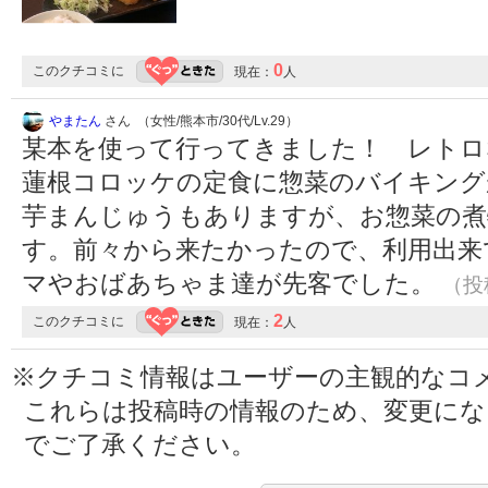
0
このクチコミに
現在：
人
やまたん
さん （女性/熊本市/30代/Lv.29）
某本を使って行ってきました！ レトロ
蓮根コロッケの定食に惣菜のバイキング
芋まんじゅうもありますが、お惣菜の煮
す。前々から来たかったので、利用出来
マやおばあちゃま達が先客でした。
（投稿
2
このクチコミに
現在：
人
※クチコミ情報はユーザーの主観的なコ
これらは投稿時の情報のため、変更に
でご了承ください。