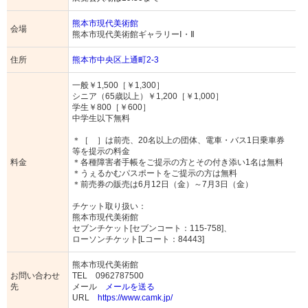
熊本市現代美術館
会場
熊本市現代美術館ギャラリーⅠ・Ⅱ
住所
熊本市中央区上通町2-3
一般￥1,500［￥1,300］
シニア（65歳以上）￥1,200［￥1,000］
学生￥800［￥600］
中学生以下無料
＊［ ］は前売、20名以上の団体、電車・バス1日乗車券
等を提示の料金
料金
＊各種障害者手帳をご提示の方とその付き添い1名は無料
＊うぇるかむパスポートをご提示の方は無料
＊前売券の販売は6月12日（金）～7月3日（金）
チケット取り扱い：
熊本市現代美術館
セブンチケット[セブンコート：115-758]、
ローソンチケット[Lコート：84443]
熊本市現代美術館
お問い合わせ
TEL 0962787500
先
メール
メールを送る
URL
https://www.camk.jp/