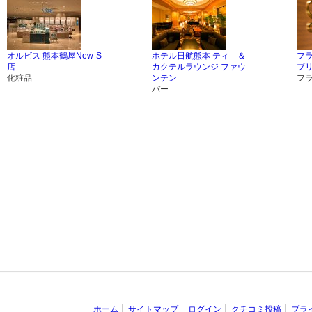
オルビス 熊本鶴屋New-S
ホテル日航熊本 ティ－＆
フ
店
カクテルラウンジ ファウ
ブ
化粧品
ンテン
フ
バー
ホーム
サイトマップ
ログイン
クチコミ投稿
プラ