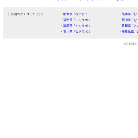
全国のクチコミナビ(R)
・栃木県「栃ナビ！」
・熊本県「ひ
・福島県「ふくラボ！」
・新潟県「な
・群馬県「ぐんラボ！」
・香川県「さ
・石川県「金沢ラボ！」
・鹿児島県「
(C) HitBit