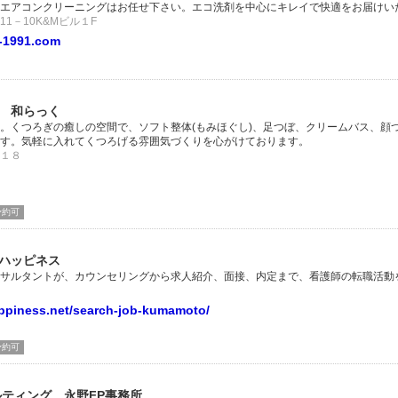
エアコンクリーニングはお任せ下さい。エコ洗剤を中心にキレイで快適をお届けい
1－10K&Mビル１F
l-1991.com
 和らっく
。くつろぎの癒しの空間で、ソフト整体(もみほぐし)、足つぼ、クリームバス、顔
す。気軽に入れてくつろげる雰囲気づくりを心がけております。
１８
予約可
ハッピネス
サルタントが、カウンセリングから求人紹介、面接、内定まで、看護師の転職活動
appiness.net/search-job-kumamoto/
予約可
ルティング 永野FP事務所