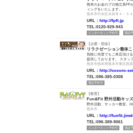
熊本のお金のプロ独立系FP
ィングをいたします。
熊本市中央区水前寺４－５４
URL：
http://fpft.jp
TEL:0120-929-943
インターネット予約可
電話
【企業・団体】
リラクゼーション整体こ
気軽に何度でもご来店頂ける
提供しております。 スタッ
熊本市熊本県熊本市東区西原1
URL：
http://cocoro-se
TEL:096-385-0308
電話予約可
【教育】
Fun&Fit 野外活動キッ
野外活動、サッカー教室、H
熊本市
URL：
http://funfit.ji
TEL:096-389-9061
インターネット予約可
電話