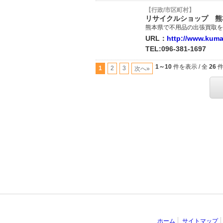
【行政/市区町村】
リサイクルショップ 熊
熊本県で不用品の出張買取を
URL：
http://www.kuma
TEL:096-381-1697
1～10
件を表示 / 全
26
1
2
3
次へ»
ホーム
サイトマップ