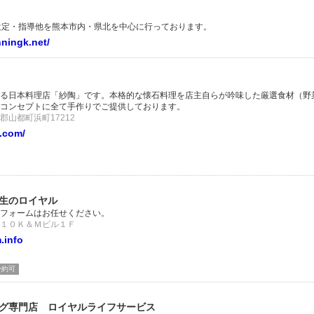
出張設定・指導他を熊本市内・県北を中心に行っております。
nningk.net/
る日本料理店「紗陶」です。本格的な懐石料理を店主自らが吟味した厳選食材（野
コンセプトに全て手作りでご提供しております。
山都町浜町17212
0.com/
生のロイヤル
フォームはお任せください。
１０Ｋ＆Ｍビル１Ｆ
.info
予約可
グ専門店 ロイヤルライフサービス