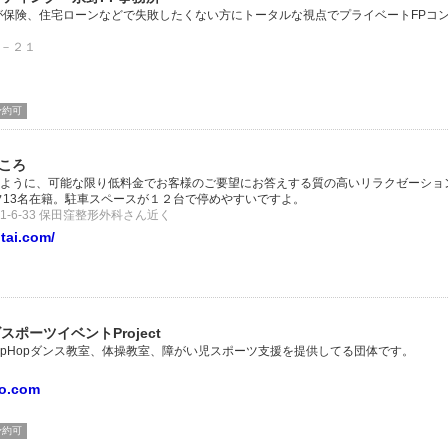
が保険、住宅ローンなどで失敗したくない方にトータルな視点でプライベートFPコ
－２１
予約可
ころ
ように、可能な限り低料金でお客様のご要望にお答えする質の高いリラクゼーショ
フ13名在籍。駐車スペースが１２台で停めやすいですよ。
-6-33 保田窪整形外科さん近く
itai.com/
ズスポーツイベントProject
ipHopダンス教室、体操教室、障がい児スポーツ支援を提供してる団体です。
mdo.com
予約可