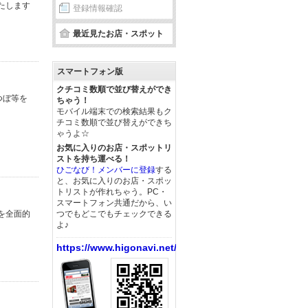
たします
登録情報確認
最近見たお店・スポット
スマートフォン版
クチコミ数順で並び替えができ
つぼ等を
ちゃう！
モバイル端末での検索結果もク
チコミ数順で並び替えができち
ゃうよ☆
お気に入りのお店・スポットリ
ストを持ち運べる！
ひごなび！メンバーに登録
する
と、お気に入りのお店・スポッ
トリストが作れちゃう。PC・
スマートフォン共通だから、い
を全面的
つでもどこでもチェックできる
よ♪
https://www.higonavi.net/