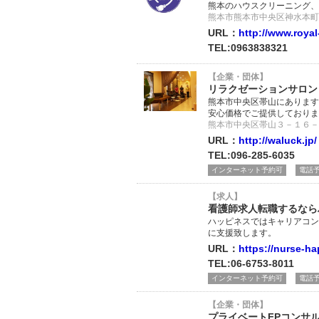
熊本のハウスクリーニング、
熊本市熊本市中央区神水本町1
URL：
http://www.roya
TEL:0963838321
【企業・団体】
リラクゼーションサロン
熊本市中央区帯山にあります
安心価格でご提供しておりま
熊本市中央区帯山３－１６－
URL：
http://waluck.jp/
TEL:096-285-6035
インターネット予約可
電話
【求人】
看護師求人転職するなら
ハッピネスではキャリアコン
に支援致します。
URL：
https://nurse-h
TEL:06-6753-8011
インターネット予約可
電話
【企業・団体】
プライベートFPコンサ