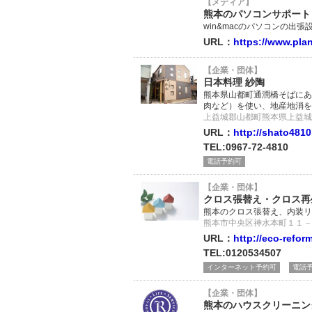
【メディア】
熊本のパソコンサポート
win&macのパソコンの
URL：
https://www.pla
【企業・団体】
日本料理 紗陶
熊本県山都町通潤橋そばにあ
肉など）を使い、地産地消を
上益城郡山都町熊本県上益城郡
URL：
http://shato481
TEL:0967-72-4810
電話予約可
【企業・団体】
クロス張替え・クロス再
熊本のクロス張替え、内装リ
熊本市中央区神水本町１１－
URL：
http://eco-reform
TEL:0120534507
インターネット予約可
電話
【企業・団体】
熊本のハウスクリーニン