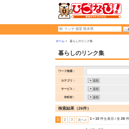
ホーム
暮らしのリンク集
暮らしのリンク集
ワード検索：
カテゴリ：
追加
サービス：
追加
市町村：
追加
検索結果（26件）
1～10
件を表示 / 全
26
1
2
3
次へ»