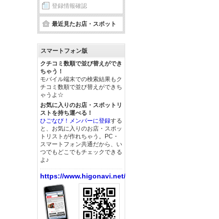
登録情報確認
最近見たお店・スポット
スマートフォン版
クチコミ数順で並び替えができ
ちゃう！
モバイル端末での検索結果もク
チコミ数順で並び替えができち
ゃうよ☆
お気に入りのお店・スポットリ
ストを持ち運べる！
ひごなび！メンバーに登録
する
と、お気に入りのお店・スポッ
トリストが作れちゃう。PC・
スマートフォン共通だから、い
つでもどこでもチェックできる
よ♪
https://www.higonavi.net/