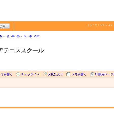
ようこそ！
ゲスト
さん
報
習い事・塾
習い事・教室
アテニススクール
コミを書く
チェックイン
お気に入り
メモを書く
印刷用ページ