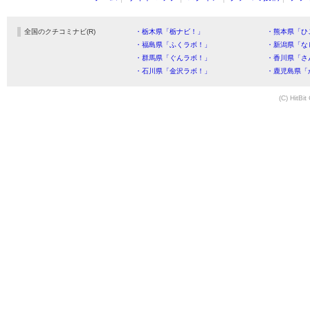
全国のクチコミナビ(R)
・栃木県「栃ナビ！」
・熊本県「ひ
・福島県「ふくラボ！」
・新潟県「な
・群馬県「ぐんラボ！」
・香川県「さ
・石川県「金沢ラボ！」
・鹿児島県「
(C) HitBit