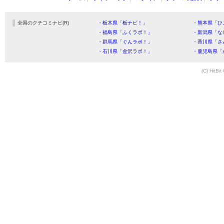
全国のクチコミナビ(R)
・栃木県「栃ナビ！」
・熊本県「ひ
・福島県「ふくラボ！」
・新潟県「な
・群馬県「ぐんラボ！」
・香川県「さ
・石川県「金沢ラボ！」
・鹿児島県「
(C) HitBit