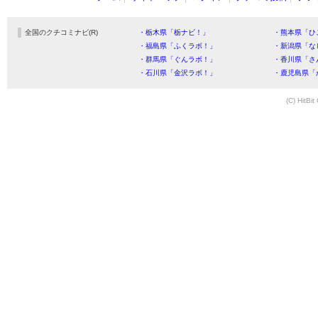
全国のクチコミナビ(R)
・栃木県「栃ナビ！」
・熊本県「ひ
・福島県「ふくラボ！」
・新潟県「な
・群馬県「ぐんラボ！」
・香川県「さ
・石川県「金沢ラボ！」
・鹿児島県「
(C) HitBit