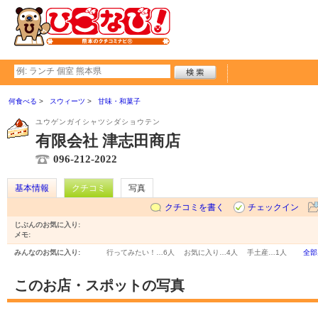
何食べる
スウィーツ
甘味・和菓子
ユウゲンガイシャツシダショウテン
有限会社 津志田商店
096-212-2022
基本情報
クチコミ
写真
クチコミを書く
チェックイン
じぶんのお気に入り:
メモ:
みんなのお気に入り:
行ってみたい！…
6人
お気に入り…
4人
手土産…
1人
全部
このお店・スポットの写真