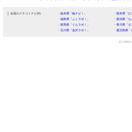
全国のクチコミナビ(R)
・栃木県「栃ナビ！」
・熊本県「ひ
・福島県「ふくラボ！」
・新潟県「な
・群馬県「ぐんラボ！」
・香川県「さ
・石川県「金沢ラボ！」
・鹿児島県「
(C) HitBit